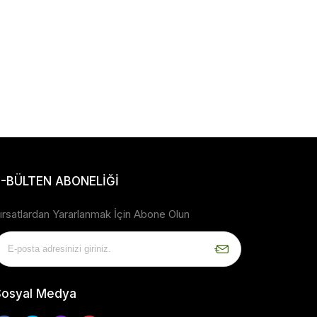
E-BÜLTEN ABONELİĞİ
ırsatlardan Yararlanmak İçin Abone Olun
Sosyal Medya