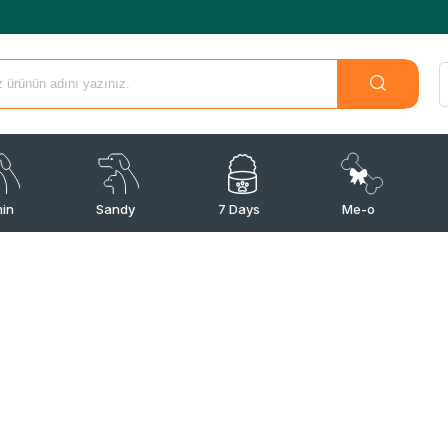
min
Sandy
7 Days
Me-o