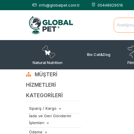
info@globalpet.com.tr
05448929516
Bio Cat&Dog
Natural Nutrition
Fit
MÜŞTERI
HIZMETLERI
KATEGORILERI
Sipariş / Kargo
İade ve Geri Gönderim
İşlemleri
Ödeme