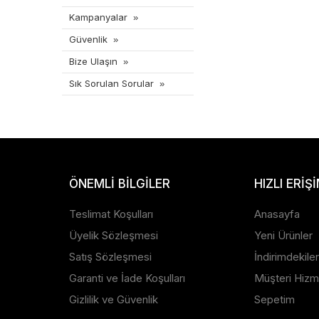
Kampanyalar
Güvenlik
Bize Ulaşın
Sık Sorulan Sorular
ÖNEMLI BILGILER
HIZLI ERIŞ
Teslimat Koşulları
Anasayfa
Üyelik Sözleşmesi
Yeni Ürünler
Satış Sözleşmesi
İndirimdekiler
Garanti ve İade Koşulları
Müşteri Hizme
Gizlilik ve Güvenlik
Sepetim