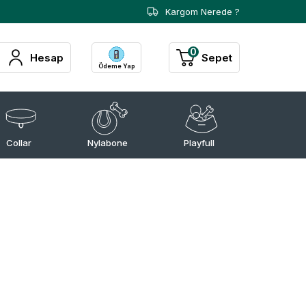
Kargom Nerede ?
0
Hesap
Sepet
Ödeme Yap
Collar
Nylabone
Playfull