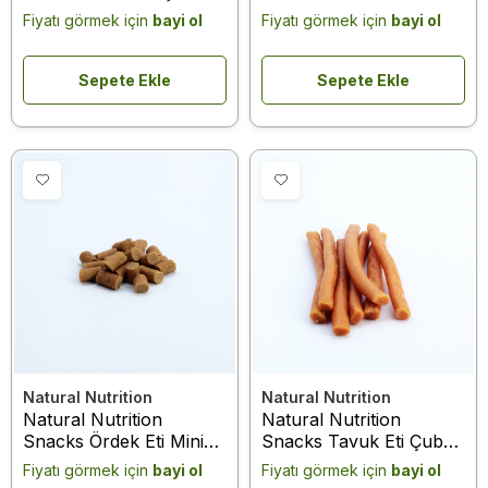
Köpek Ödülü 75 Gr
Küpleri Köpek Ödülü 75
Fiyatı görmek için
bayi ol
Fiyatı görmek için
bayi ol
Gr
Sepete Ekle
Sepete Ekle
Natural Nutrition
Natural Nutrition
Natural Nutrition
Natural Nutrition
Snacks Ördek Eti Minik
Snacks Tavuk Eti Çubuk
Taneler Köpek Ödülü 75
Köpek Ödülü 75 Gr
Fiyatı görmek için
bayi ol
Fiyatı görmek için
bayi ol
Gr