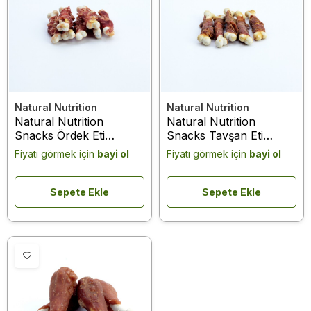
Natural Nutrition
Natural Nutrition
Natural Nutrition
Natural Nutrition
Snacks Ördek Eti
Snacks Tavşan Eti
Kalsiyum Kemik Köpek
Kalsiyum Kemik Köpek
Fiyatı görmek için
bayi ol
Fiyatı görmek için
bayi ol
Ödülü 75 Gr
Ödülü 75 Gr
Sepete Ekle
Sepete Ekle