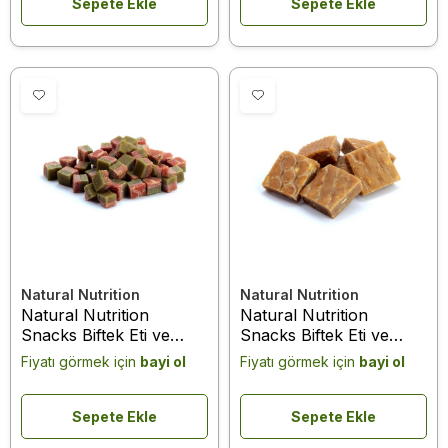
Sepete Ekle
Sepete Ekle
Natural Nutrition
Natural Nutrition
Natural Nutrition
Natural Nutrition
Snacks Biftek Eti ve
Snacks Biftek Eti ve
Sebzeli Köpek Ödülü 75
Muzlu Köpek Ödülü 75
Fiyatı görmek için
bayi ol
Fiyatı görmek için
bayi ol
Gr
Gr
Sepete Ekle
Sepete Ekle