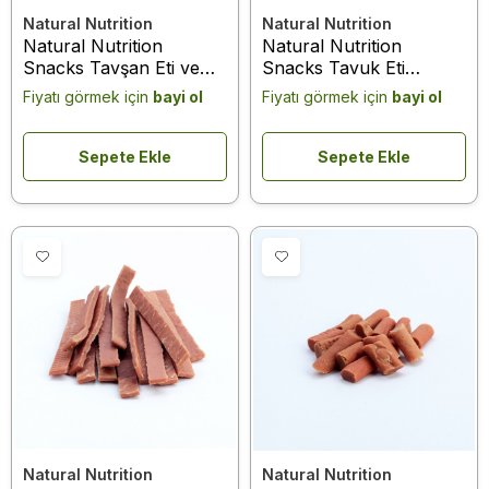
Natural Nutrition
Natural Nutrition
Natural Nutrition
Natural Nutrition
Snacks Tavşan Eti ve
Snacks Tavuk Eti
Elmalı Köpek Ödülü 75
Kalsiyum Kemik Köpek
Fiyatı görmek için
bayi ol
Fiyatı görmek için
bayi ol
Gr
Ödülü 75 Gr
Sepete Ekle
Sepete Ekle
Natural Nutrition
Natural Nutrition