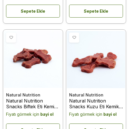
Sepete Ekle
Sepete Ekle
Natural Nutrition
Natural Nutrition
Natural Nutrition
Natural Nutrition
Snacks Biftek Eti Kemik
Snacks Kuzu Eti Kemik
Şekilli Köpek Ödülü 75
Şekilli Köpek Ödülü 75
Fiyatı görmek için
bayi ol
Fiyatı görmek için
bayi ol
Gr
Gr