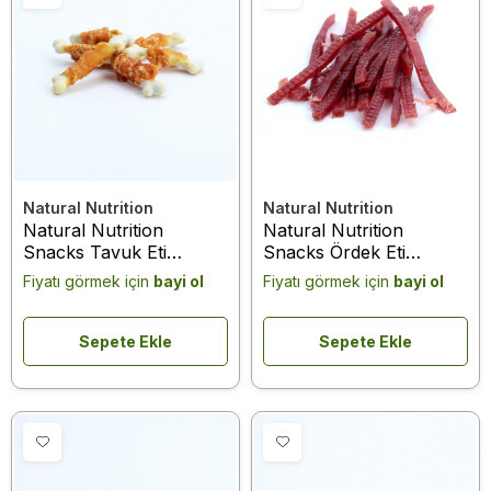
Natural Nutrition
Natural Nutrition
Natural Nutrition
Natural Nutrition
Snacks Tavuk Eti
Snacks Ördek Eti
Kalsiyum Kemik Köpek
Yumuşak Şerit Köpek
Fiyatı görmek için
bayi ol
Fiyatı görmek için
bayi ol
Ödülü 75 Gr
Ödülü 75 Gr
Sepete Ekle
Sepete Ekle