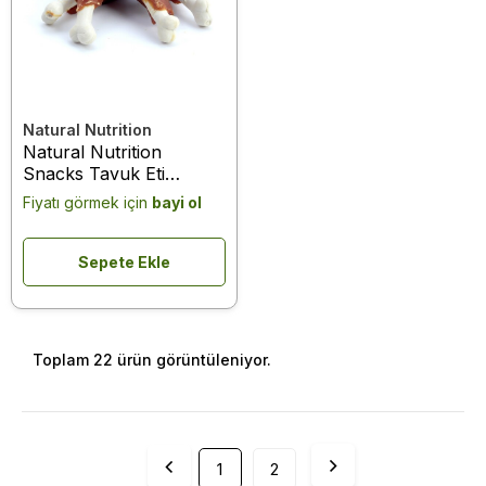
Natural Nutrition
Natural Nutrition
Snacks Tavuk Eti
Kalsiyum Kemik Köpek
Fiyatı görmek için
bayi ol
Ödülü 75 Gr
Sepete Ekle
Toplam 22 ürün görüntüleniyor.
1
2