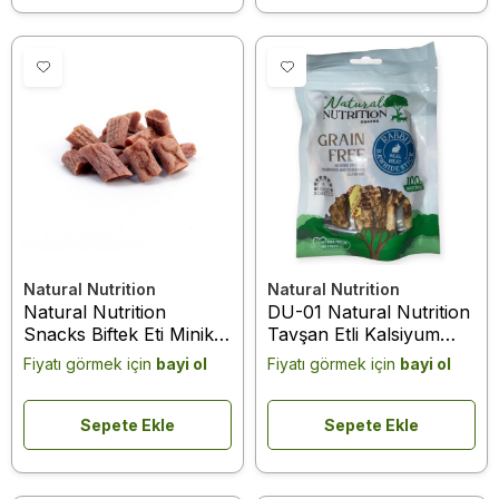
Natural Nutrition
Natural Nutrition
Natural Nutrition
DU-01 Natural Nutrition
Snacks Biftek Eti Minik
Tavşan Etli Kalsiyum
Taneler Köpek Ödülü 75
Kemik Köpek Ödülü 75
Fiyatı görmek için
bayi ol
Fiyatı görmek için
bayi ol
Gr
Gr
Sepete Ekle
Sepete Ekle