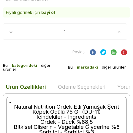
Fiyatı görmek için
bayi ol
Paylaş:
Bu
kategorideki
diğer
Bu
markadaki
diğer ürünler
ürünler
Ürün Özellikleri
Ödeme Seçenekleri
Yoruml
Natural Nutrition Ördek Etli Yumuşak Şerit
Köpek Ödülü 75 Gr (DU-11)
İçindekiler - Ingredients
Ördek - Duck %88,5
Bitkisel Gliserin - Vegetable Glycerine %6
Sorbitol - Sorbitol %3