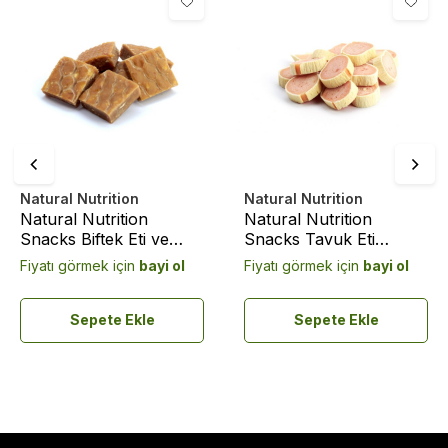
Natural Nutrition
Natural Nutrition
Natural Nutrition
Natural Nutrition
Snacks Biftek Eti ve
Snacks Tavuk Eti
Muzlu Köpek Ödülü 75
Kalsiyum Kemik Köpek
Fiyatı görmek için
bayi ol
Fiyatı görmek için
bayi ol
Gr
Ödülü 75 Gr
Sepete Ekle
Sepete Ekle