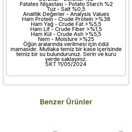
Patates Nişastası - Potato Starch %2
Tuz - Salt %0,5
Analitik Değerler - Analysis Values
Ham Protein - Crude Protein >%38
Ham Yağ - Crude Fat >%5,5
Ham Lif - Crude Fiber >%1,5
Ham Kül - Crude Ash >%5,5
Nem - Moisture >%25
Öğün aralarında verilmesi için ödül
mamasıdır. Mutlaka temiz bir kase içerisinde
temiz bir su bulundurunuz. Serin ve kuru
yerde saklayınız.
SKT 11/05/2024
Benzer Ürünler