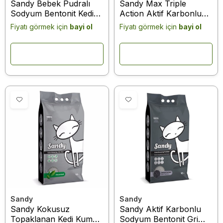
Sandy Bebek Pudralı
Sandy Max Triple
Sodyum Bentonit Kedi
Action Aktif Karbonlu
Kumu 10 Kg
Bentonit Kedi Kumu 10
Fiyatı görmek için
bayi ol
Fiyatı görmek için
bayi ol
Kg
Sandy
Sandy
Sandy Kokusuz
Sandy Aktif Karbonlu
Topaklanan Kedi Kumu
Sodyum Bentonit Gri