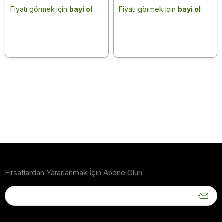
10 Kg
Tozsuz Topaklanan 10
Fiyatı görmek için
bayi ol
Fiyatı görmek için
bayi ol
Kg Kedi Kumu
Fırsatlardan Yararlanmak İçin Abone Olun