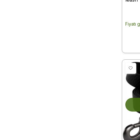
"NASA
L 122
Fiyatı 