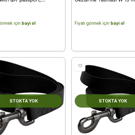
21" design, M, W 20 mm,
122 cm Kırmızı (27313)
 cm
görmek için
bayi ol
Fiyatı görmek için
bayi ol
STOKTA YOK
STOKTA YOK