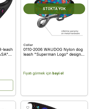
STOKTA YOK
Collar
-leash
0110-2006 WAUDOG Nylon dog
NASA"
leash "Superman Logo" design,
up to
W 10 mm, L 122 cm
Fiyatı görmek için
bayi ol