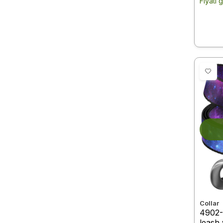
Fiyatı 
Collar
4902
leash