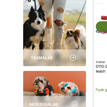
TASMALAR
Collar
0110-
leash
L 122
Fiyatı 
AKSESUARLAR