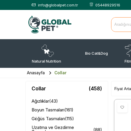
info@globalpet.com.tr
05448929516
Bio Cat&Dog
Natural Nutrition
Fit
Anasayfa
Collar
Collar
(458)
Ağızlıklar
(43)
Boyun Tasmaları
(161)
Göğüs Tasmaları
(115)
Uzatma ve Gezdirme
(88)