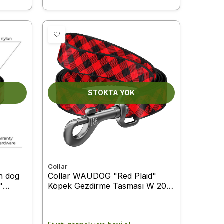
STOKTA YOK
Collar
n dog
Collar WAUDOG "Red Plaid"
"
Köpek Gezdirme Tasması W 20
m
mm, L 122 cm (4853)