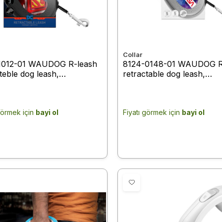
Collar
1012-01 WAUDOG R-leash
8124-0148-01 WAUDOG R
teble dog leash,
retractable dog leash,
rman logo" design,
design"NASA21", S, up to 
tive tape, XS, up to 12 kg, 3
5 m black
ck
görmek için
bayi ol
Fiyatı görmek için
bayi ol