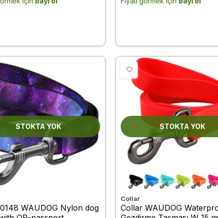
görmek için
bayi ol
Fiyatı görmek için
bayi ol
STOKTA YOK
STOKTA YOK
Collar
-0148 WAUDOG Nylon dog
Collar WAUDOG Waterpr
 with QR-passport,
Gezdirme Tasması W 15 m