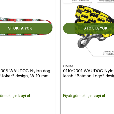
STOKTA YOK
STOKTA YOK
Collar
2008 WAUDOG Nylon dog
0110-2001 WAUDOG Nylo
 "Joker" design, W 10 mm,
leash "Batman Logo" desi
 cm
10 mm, L 122 cm
görmek için
bayi ol
Fiyatı görmek için
bayi ol