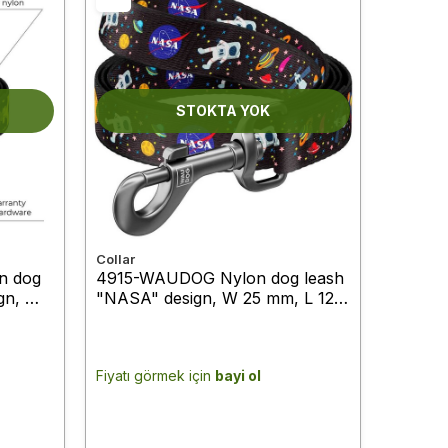
STOKTA YOK
Collar
n dog
4915-WAUDOG Nylon dog leash
gn, W
"NASA" design, W 25 mm, L 122
cm
Fiyatı görmek için
bayi ol