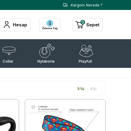
Kargom Nerede ?
0
Hesap
Sepet
Ödeme Yap
Collar
Nylabone
Playfull
3’lü
4’lü