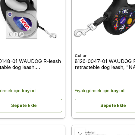
Collar
0148-01 WAUDOG R-leash
8126-0047-01 WAUDOG R
table dog leash,
retracteble dog leash, "
n"NASA21", L, up to 50 kg,
design, reflective tape, L, 
lack
50 kg, 5 m black
görmek için
bayi ol
Fiyatı görmek için
bayi ol
Sepete Ekle
Sepete Ekle