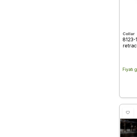
Collar
8123-
retrac
"Supe
reflec
m bla
Fiyatı 