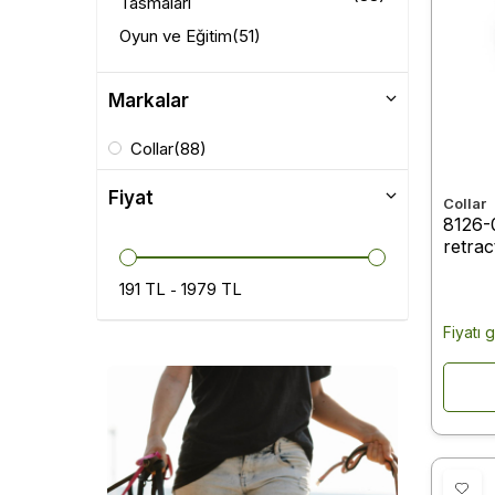
Tasmaları
Oyun ve Eğitim
(51)
Markalar
Collar
(88)
Fiyat
Collar
8126-
retrac
desig
191 TL
1979 TL
5 m b
-
Fiyatı 