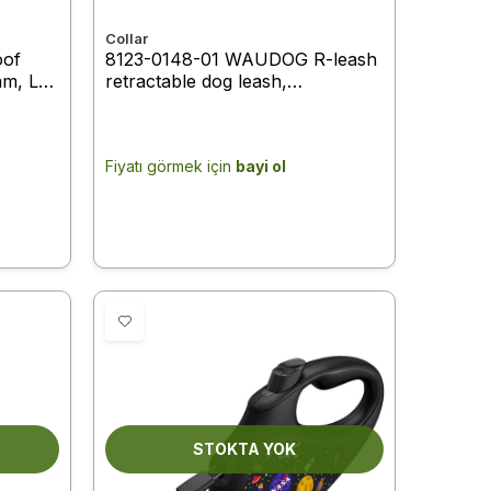
Collar
oof
8123-0148-01 WAUDOG R-leash
mm, L
retractable dog leash,
design"NASA21", XS, up to 12
kg, 3 m black
Fiyatı görmek için
bayi ol
STOKTA YOK