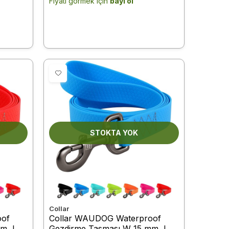
Fiyatı görmek için
bayi ol
STOKTA YOK
Collar
oof
Collar WAUDOG Waterproof
m, L
Gezdirme Tasması W 15 mm, L