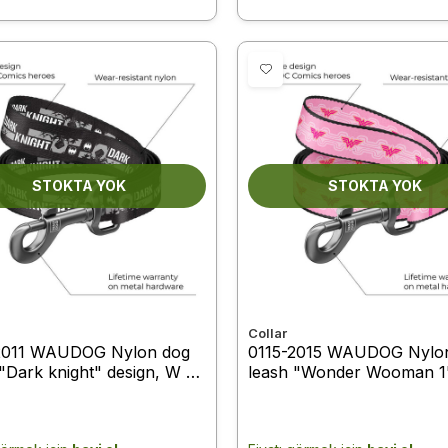
STOKTA YOK
STOKTA YOK
Collar
2011 WAUDOG Nylon dog
0115-2015 WAUDOG Nylo
"Dark knight" design, W 15
leash "Wonder Wooman 1
 122 cm
design, W 15 mm, L 122 c