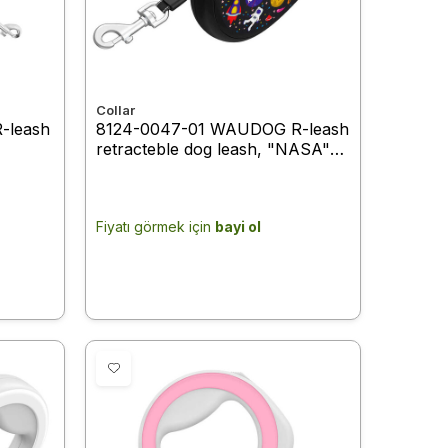
Collar
-leash
8124-0047-01 WAUDOG R-leash
retracteble dog leash, "NASA"
15 kg,
design, reflective tape, S, up to
15 kg, 5 m black
Fiyatı görmek için
bayi ol