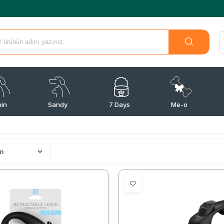
min
Sandy
7 Days
Me-o