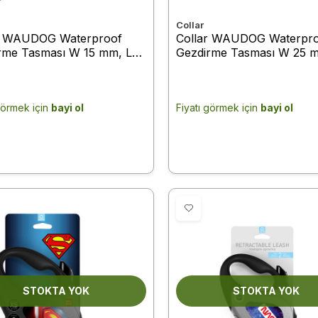
Collar
r WAUDOG Waterproof
Collar WAUDOG Waterpr
rme Tasması W 15 mm, L
Gezdirme Tasması W 25 
m Siyah (27311)
122 cm Siyah (27231)
görmek için
bayi ol
Fiyatı görmek için
bayi ol
STOKTA YOK
STOKTA YOK