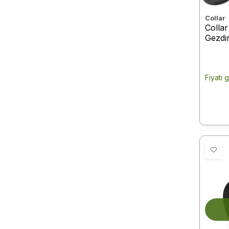
Collar
Colla
Gezdi
122 c
Fiyatı 