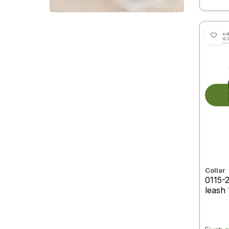
Collar
0115-
leash 
mm, L