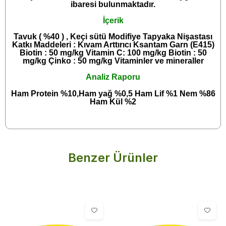
ibaresi bulunmaktadır.
İçerik
Tavuk ( %40 ) , Keçi sütü Modifiye Tapyaka Nişastası
Katkı Maddeleri : Kıvam Arttırıcı Ksantam Garn (E415)
Biotin : 50 mg/kg Vitamin C: 100 mg/kg Biotin : 50
mg/kg Çinko : 50 mg/kg Vitaminler ve mineraller
Analiz Raporu
Ham Protein %10,Ham yağ %0,5 Ham Lif %1 Nem %86
Ham Kül %2
Benzer Ürünler