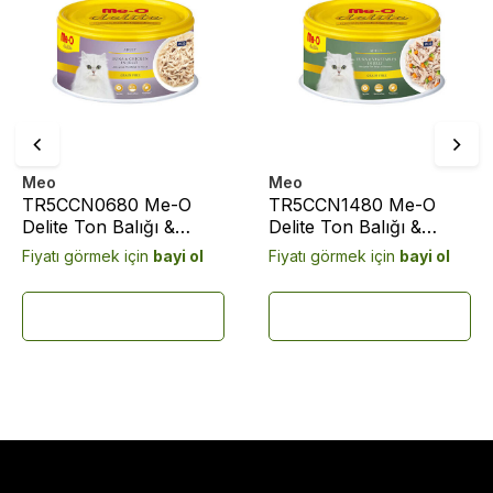
Meo
Meo
TR5CCN0680 Me-O
TR5CCN1480 Me-O
Delite Ton Balığı &
Delite Ton Balığı &
Tavuk Etli Kedi
Sebzeli Kedi Konserve
Fiyatı görmek için
bayi ol
Fiyatı görmek için
bayi ol
Konserve Yaş Mama
Yaş Mama 80gr (24
80gr (24 adet)
adet)