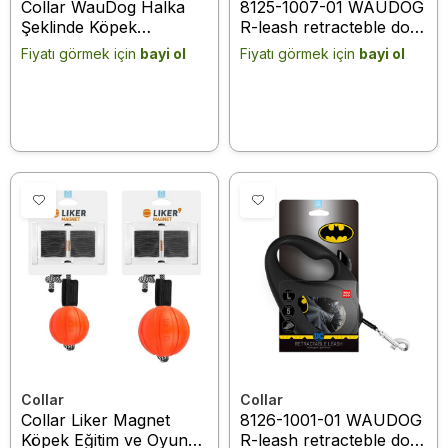
Collar WauDog Halka
8125-1007-01 WAUDOG
Şeklinde Köpek
R-leash retracteble dog
Gezdirme Tasması 40
leash, "Superman logo
Fiyatı görmek için
bayi ol
Fiyatı görmek için
bayi ol
Kg 2,9 Mt (81275) Yeşil
red" design, reflective
tape, M, up to 25 kg, 5
m black
Collar
Collar
Collar Liker Magnet
8126-1001-01 WAUDOG
Köpek Eğitim ve Oyun
R-leash retracteble dog