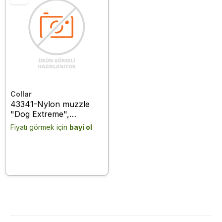
Collar
43341-Nylon muzzle
"Dog Extreme",
adjustable with D-ring
Fiyatı görmek için
bayi ol
#2 (A:19-26cm)
(shepherd dog,
dobermann, dalmatinac,
labrador, setter) black
black