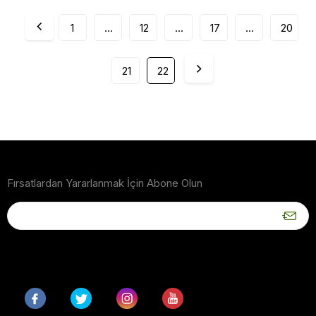
1
...
12
...
17
...
20
21
22
Fırsatlardan Yararlanmak İçin Abone Olun