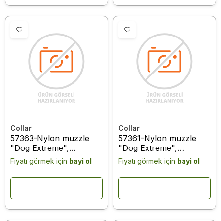
Collar
Collar
57363-Nylon muzzle
57361-Nylon muzzle
"Dog Extreme",
"Dog Extreme",
adjustable #3 (A:25-
adjustable #3 (A:25-
Fiyatı görmek için
bayi ol
Fiyatı görmek için
bayi ol
34cm) (rottweiler, saint-
34cm) (rottweiler, saint-
bernard, cane corso,
bernard, cane corso,
newfoundland) red
newfoundland) black