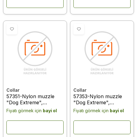
spitz) red
spitz) black
Collar
Collar
57351-Nylon muzzle
57353-Nylon muzzle
"Dog Extreme",
"Dog Extreme",
adjustable #2 (A:19-
adjustable #2 (A:19-
Fiyatı görmek için
bayi ol
Fiyatı görmek için
bayi ol
26cm) (shepherd dog,
26cm) (shepherd dog,
dobermann, dalmatinac,
dobermann, dalmatinac,
labrador, setter) black
labrador, setter) red