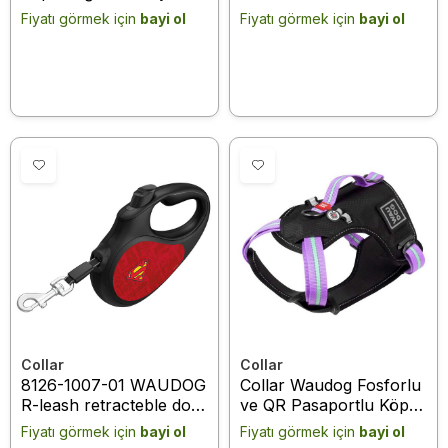
Topu 7x30 Cm (6290)
leash, "Batman black"
Fiyatı görmek için
bayi ol
Fiyatı görmek için
bayi ol
design, reflective tape,
L, up to 50 kg, 5 m
black
Collar
Collar
8126-1007-01 WAUDOG
Collar Waudog Fosforlu
R-leash retracteble dog
ve QR Pasaportlu Köpek
leash, "Superman logo
Göğüs Tasması XL Mor
Fiyatı görmek için
bayi ol
Fiyatı görmek için
bayi ol
red" design, reflective
25mm (52519)