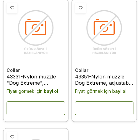
Collar
Collar
43331-Nylon muzzle
43351-Nylon muzzle
"Dog Extreme",
Dog Extreme, adjustable
adjustable with D-ring #1
with D-ring 25-
Fiyatı görmek için
bayi ol
Fiyatı görmek için
bayi ol
(A:14-20cm) ( black
34cmblack