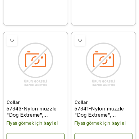
tape, L, up to 50 kg, 5 m
black
Collar
Collar
57343-Nylon muzzle
57341-Nylon muzzle
"Dog Extreme",
"Dog Extreme",
adjustable #1 (A:14-
adjustable #1 (A:14-
Fiyatı görmek için
bayi ol
Fiyatı görmek için
bayi ol
20cm) (yorkshire terrier,
20cm) (yorkshire terrier,
pudel, cocker spaniel,
pudel, cocker spaniel,