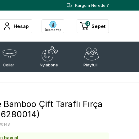
Kargom Nerede ?
0
Hesap
Sepet
Ödeme Yap
Collar
Nylabone
Playfull
 Bamboo Çift Taraflı Fırça
(6280014)
80148
in
bayi ol