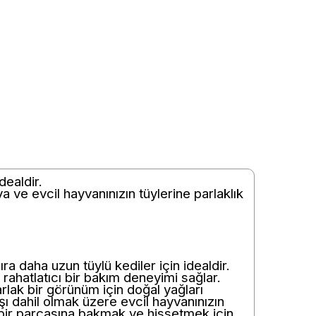
dealdir.
a ve evcil hayvanınızın tüylerine parlaklık
ra daha uzun tüylü kediler için idealdir.
rahatlatıcı bir bakım deneyimi sağlar.
parlak bir görünüm için doğal yağları
aşı dahil olmak üzere evcil hayvanınızın
 bir parçasına bakmak ve hissetmek için