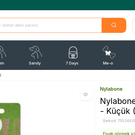
min
Sandy
7 Days
Me-o
i
Nylabone
Nylabone
- Küçük 
Barkod: 7553492
Fiyatı görmek iç