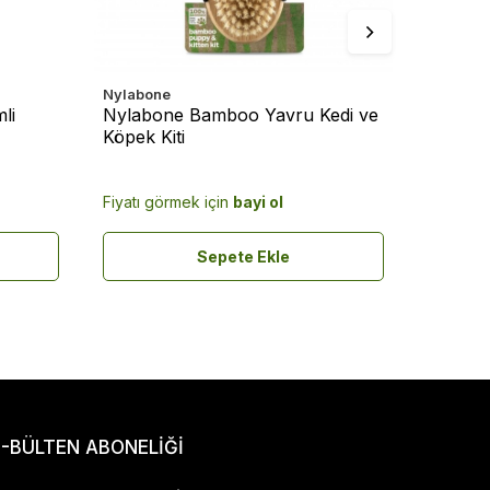
Nylabone
Nylabon
li
Nylabone Bamboo Yavru Kedi ve
Nylabo
Köpek Kiti
Küçük 
Fiyatı görmek için
bayi ol
Fiyatı g
Sepete Ekle
E-BÜLTEN ABONELİĞİ