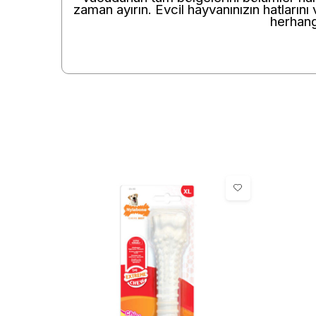
zaman ayırın. Evcil hayvanınızın hatların
herhangi