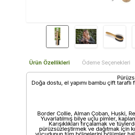
Ürün Özellikleri
Ödeme Seçenekleri
Pürüzsü
Doğa dostu, el yapımı bambu çift taraflı f
Border Collie, Alman Çoban, Huski, Retri
Yuvarlatılmış bilye uçlu pimler, kapl
Karışıklıkları fırçalamak ve tüylerd
pürüzsüzleştirmek ve dağıtmak için kıll
vücudunun tüm bölgelerini bölümler hal