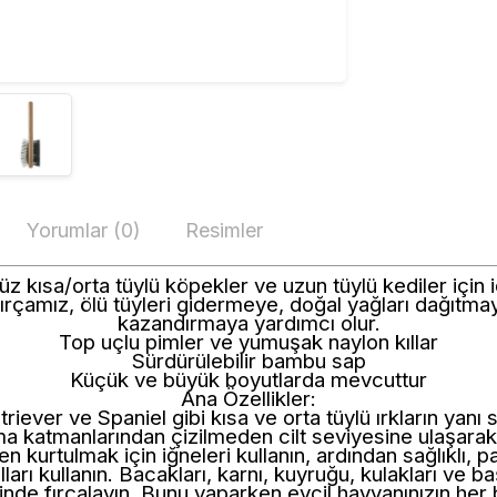
Yorumlar (0)
Resimler
z kısa/orta tüylü köpekler ve uzun tüylü kediler için i
ırçamız, ölü tüyleri gidermeye, doğal yağları dağıtmay
kazandırmaya yardımcı olur.
Top uçlu pimler ve yumuşak naylon kıllar
Sürdürülebilir bambu sap
Küçük ve büyük boyutlarda mevcuttur
Ana Özellikler:
ever ve Spaniel gibi kısa ve orta tüylü ırkların yanı sı
ama katmanlarından çizilmeden cilt seviyesine ulaşarak 
en kurtulmak için iğneleri kullanın, ardından sağlıklı, 
arı kullanın. Bacakları, karnı, kuyruğu, kulakları ve b
inde fırçalayın. Bunu yaparken evcil hayvanınızın her