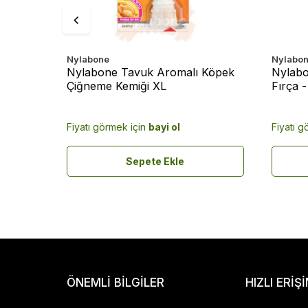
Nylabone
Nylabo
Köpek
Nylabone Tavuk Aromalı Köpek
Nylabo
Çiğneme Kemiği XL
Fırça 
Fiyatı görmek için
bayi ol
Fiyatı g
Sepete Ekle
ÖNEMLI BILGILER
HIZLI ERIŞ