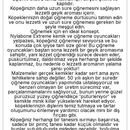
kaplıdır.
Köpeğinizin daha uzun süre çiğnemesini sağlayan
lezzetli geyik aroması içerir.
Köpeklerinizin doğal çiğneme dürtüsünü tatmin edin
ve onu lezzetli ve uzun süre çiğnemesi gereken bir
şeyle meşgul edin.
Çiğnemek için en ideal konsept.
Nylabone Extreme kemik ve çiğneme oyuncakları
yelpazesi, köpeğiniz çiğnemeyi seviyorsa ve bu
konuda çok iyiyse tam size göre! Bu çiğneme
oyuncakları baştan sona lezzetli bir geyik aromasına
sahiptir, yani lezzet çiğnendiği sürece devam eder,
püskürtülmez, daldırılmaz veya herhangi bir şekilde
kaplanmaz, bu nedenle o lezzetli aromanın yalama
şansı yoktur!
Malzemeler gerçek kemikler kadar sert ama aynı
tehlikelere sahip değiller. 50 yılı aşkın bir süredir
çiğneme oyuncakları yapımında ustalaşıyoruz ve
benzeri olmayan bir üretim sürecimiz var,
parçalanmamalarını sağlıyoruz, bunun yerine güzel
pürüzsüz yüzey çiğnendikçe 'pütürleniyor' ve
kemikte minik kıllar yükselerek hareket ediyor.
köpeklerinizin dişlerini temiz tutmaya ve tartar
oluşumunu önlemeye yardımcı olacak mini bir diş
fırçası gibi.
Köpeğiniz herhangi bir tanesini ısırmayı başarırsa,
sadece bir pirinç tanesi kadar küçük olmalıdır ve
bunlar yutulduğunda mideden geçebilir, boğulma