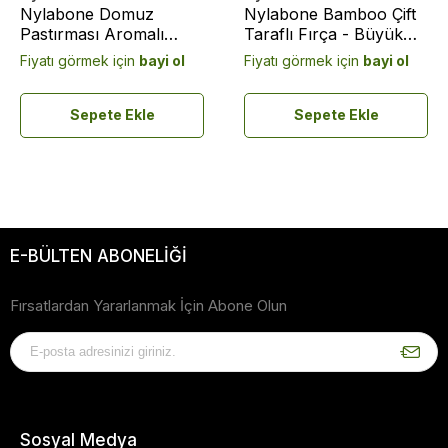
Nylabone Domuz
Nylabone Bamboo Çift
Pastırması Aromalı
Taraflı Fırça - Büyük
Köpek Çiğneme Kemiği
(6280015)
Fiyatı görmek için
bayi ol
Fiyatı görmek için
bayi ol
XL
Sepete Ekle
Sepete Ekle
E-BÜLTEN ABONELİĞİ
Fırsatlardan Yararlanmak İçin Abone Olun
Sosyal Medya