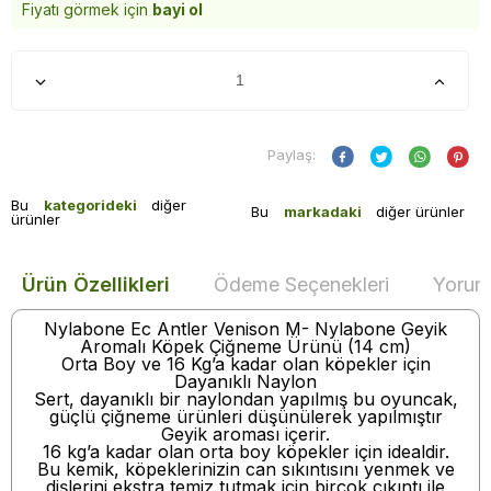
Fiyatı görmek için
bayi ol
Paylaş:
Bu
kategorideki
diğer
Bu
markadaki
diğer ürünler
ürünler
Ürün Özellikleri
Ödeme Seçenekleri
Yoruml
Nylabone Ec Antler Venison M- Nylabone Geyik
Aromalı Köpek Çiğneme Ürünü (14 cm)
Orta Boy ve 16 Kg’a kadar olan köpekler için
Dayanıklı Naylon
Sert, dayanıklı bir naylondan yapılmış bu oyuncak,
güçlü çiğneme ürünleri düşünülerek yapılmıştır
Geyik aroması içerir.
16 kg’a kadar olan orta boy köpekler için idealdir.
Bu kemik, köpeklerinizin can sıkıntısını yenmek ve
dişlerini ekstra temiz tutmak için birçok çıkıntı ile