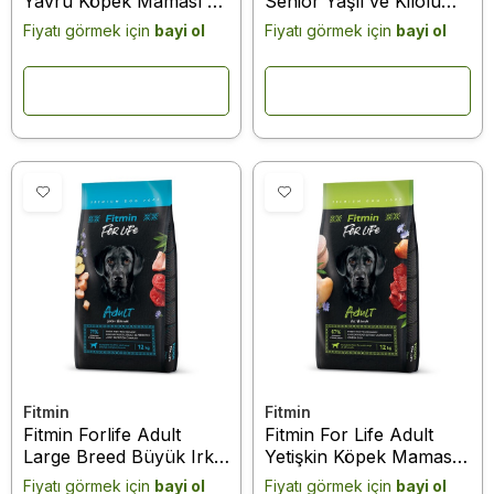
Yavru Köpek Maması 12
Senior Yaşlı ve Kilolu
Kg
Yetişkin Köpek Maması
Fiyatı görmek için
bayi ol
Fiyatı görmek için
bayi ol
12 Kg
Fitmin
Fitmin
Fitmin Forlife Adult
Fitmin For Life Adult
Large Breed Büyük Irk
Yetişkin Köpek Maması
Yetişkin Köpek Maması
12 Kg
Fiyatı görmek için
bayi ol
Fiyatı görmek için
bayi ol