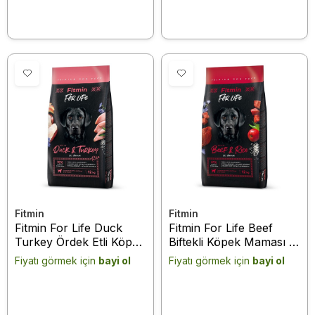
Fitmin
Fitmin
Fitmin For Life Duck
Fitmin For Life Beef
Turkey Ördek Etli Köpek
Biftekli Köpek Maması -
Maması 12 kg
12 kg
Fiyatı görmek için
bayi ol
Fiyatı görmek için
bayi ol