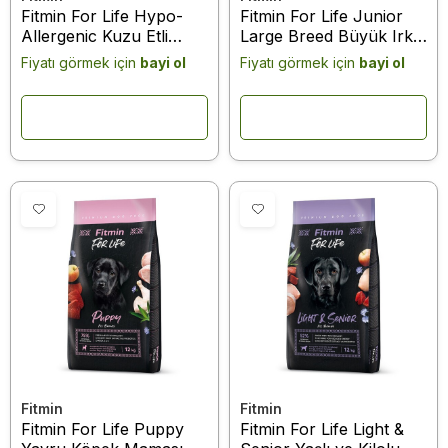
Fitmin For Life Hypo-
Fitmin For Life Junior
Allergenic Kuzu Etli
Large Breed Büyük Irk
Küçük Irk Yetişkin
Yavru Köpek Maması 12
Fiyatı görmek için
bayi ol
Fiyatı görmek için
bayi ol
Köpek Maması 2,5kg
Kg
Fitmin
Fitmin
Fitmin For Life Puppy
Fitmin For Life Light &