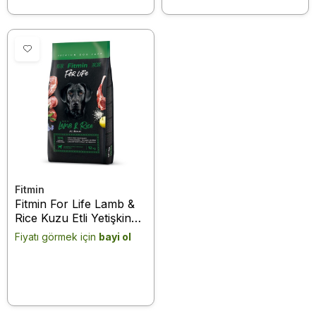
Fitmin
Fitmin For Life Lamb &
Rice Kuzu Etli Yetişkin
Köpek Maması 12 Kg
Fiyatı görmek için
bayi ol