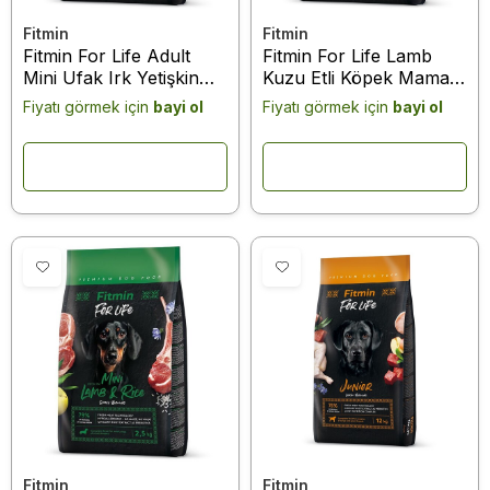
Fitmin
Fitmin
Fitmin For Life Adult
Fitmin For Life Lamb
Mini Ufak Irk Yetişkin
Kuzu Etli Köpek Maması
Köpek Maması 2,5 Kg
- 2,5 kg
Fiyatı görmek için
bayi ol
Fiyatı görmek için
bayi ol
Fitmin
Fitmin