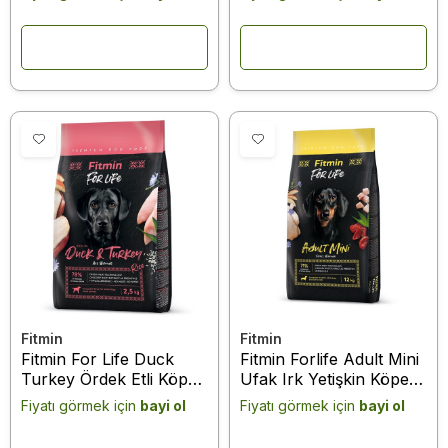
12 Kg
Fitmin
Fitmin
Fitmin For Life Duck
Fitmin Forlife Adult Mini
Turkey Ördek Etli Köpek
Ufak Irk Yetişkin Köpek
Maması 2,5 kg
Maması 12 Kg
Fiyatı görmek için
bayi ol
Fiyatı görmek için
bayi ol