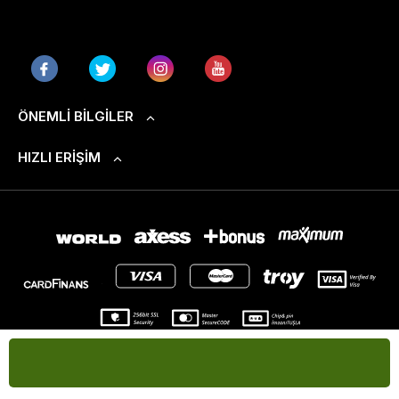
ÖNEMLI BILGILER
HIZLI ERIŞIM
S
T
-Soft
E-Ticaret
Sistemleriyle Hazırlanmıştır.