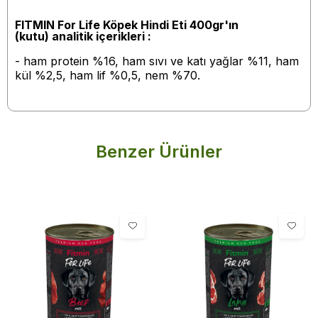
FITMIN For Life Köpek Hindi Eti 400gr'ın
(kutu)
analitik içerikleri :
- ham protein %16, ham sıvı ve katı yağlar %11, ham
kül %2,5, ham lif %0,5, nem %70.
Benzer Ürünler