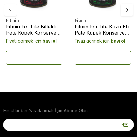
Fitmin
Fitmin
Fitmin For Life Biftekli
Fitmin For Life Kuzu Etli
Pate Köpek Konserve
Pate Köpek Konserve
Maması 400 Gram
Maması 400 Gram
Fiyatı görmek için
bayi ol
Fiyatı görmek için
bayi ol
Fırsatlardan Yararlanmak İçin Abone Olun