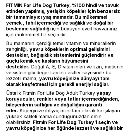
FITMIN For Life Dog Turkey, %100 hindi ve tavuk
etinden yapılmış, yetişkin köpekler için benzersiz
bir tamamlayıcı yaş mamadır. Bu mükemmel
yemek
, tahıl içermediği ve sağlıklı ve doğal bir
beslenme sağladığı
için büyüyen evcil hayvanınız
için mükemmel bir seçimdir .
Bu mamanın içerdiği temel vitamin ve minerallerin
zenginliği,
yavru köpeklerin optimal gelişimini
destekler, bağışıklık sistemlerini güçlendirir ve
güçlü kemik ve kasların büyümesini
destekler.
Doğal A, E, D vitaminleri ve lizin, metionin
ve sistein gibi değerli amino asitler sayesinde bu
lezzetli mama,
yavru köpeğinize dünyayı tam
olarak keşfetmesi için gerekli enerjiyi sağlar.
Üstelik Fitmin For Life Dog Adult Turkey
yapay
koruyucular, renkler veya tatlar içermediğinden,
bileşenlerin saflığını ve doğallığını garanti
eder.
Köpeğinize ihtiyaçlarını tam olarak karşılayan
yüksek kaliteli mama sunduğunuzdan emin
olabilirsiniz.
Fitmin For Life Dog Turkey'i seçin ve
yavru köpeğinize her öğünde lezzetli ve sağlıklı bir