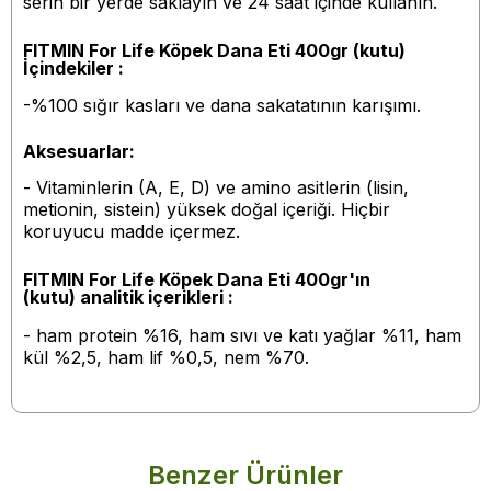
serin bir yerde saklayın ve 24 saat içinde kullanın.
FITMIN For Life Köpek Dana
Eti 400gr (kutu)
İçindekiler :
-
%100 sığır kasları ve dana sakatatının karışımı.
Aksesuarlar:
- Vitaminlerin (A, E, D) ve amino asitlerin (lisin,
metionin, sistein) yüksek doğal içeriği. Hiçbir
koruyucu madde içermez.
FITMIN For Life Köpek Dana Eti 400gr'ın
(kutu)
analitik içerikleri :
- ham protein %16, ham sıvı ve katı yağlar %11, ham
kül %2,5, ham lif %0,5, nem %70.
Benzer Ürünler