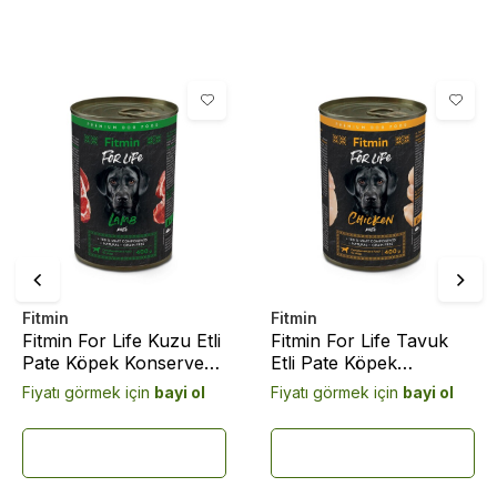
Fitmin
Fitmin
Fitmin For Life Kuzu Etli
Fitmin For Life Tavuk
Pate Köpek Konserve
Etli Pate Köpek
Maması 400 Gram
Konserve Maması 400
Fiyatı görmek için
bayi ol
Fiyatı görmek için
bayi ol
Gram