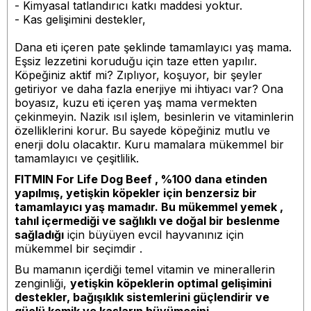
- Kimyasal tatlandırıcı katkı maddesi yoktur.
- Kas gelişimini destekler,
Dana eti içeren pate şeklinde tamamlayıcı yaş mama.
Eşsiz lezzetini koruduğu için taze etten yapılır.
Köpeğiniz aktif mi? Zıplıyor, koşuyor, bir şeyler
getiriyor ve daha fazla enerjiye mi ihtiyacı var? Ona
boyasız, kuzu eti içeren yaş mama vermekten
çekinmeyin. Nazik ısıl işlem, besinlerin ve vitaminlerin
özelliklerini korur. Bu sayede köpeğiniz mutlu ve
enerji dolu olacaktır. Kuru mamalara mükemmel bir
tamamlayıcı ve çeşitlilik.
FITMIN For Life Dog Beef , %100 dana etinden
yapılmış, yetişkin köpekler için benzersiz bir
tamamlayıcı yaş mamadır. Bu mükemmel yemek
,
tahıl içermediği ve sağlıklı ve doğal bir beslenme
sağladığı
için büyüyen evcil hayvanınız için
mükemmel bir seçimdir .
Bu mamanın içerdiği temel vitamin ve minerallerin
zenginliği,
yetişkin köpeklerin optimal gelişimini
destekler, bağışıklık sistemlerini güçlendirir ve
güçlü kemik ve kasların büyümesini