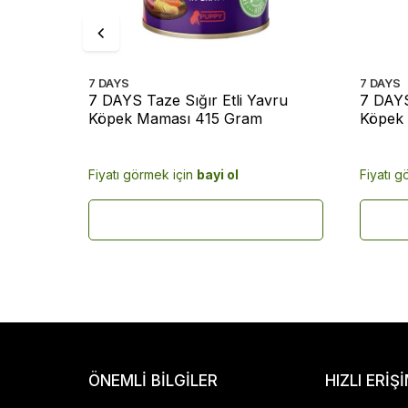
7 DAYS
7 DAYS
tişkin
7 DAYS Taze Sığır Etli Yavru
7 DAYS 
415
Köpek Maması 415 Gram
Köpek
Fiyatı görmek için
bayi ol
Fiyatı g
ÖNEMLI BILGILER
HIZLI ERIŞ