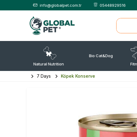
info@globalpet.com.tr
05448929516
Bio Cat&Dog
Natural Nutrition
Fit
7 Days
Köpek Konserve