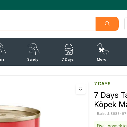
min
Sandy
7 Days
Me-o
7 DAYS
7 Days Ta
Köpek M
Barkod: 8683497
Fiyatı görmek iç