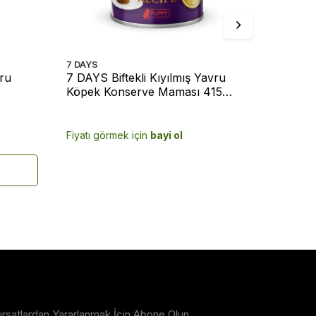
7 DAYS
7 DAYS
vru
7 DAYS Biftekli Kıyılmış Yavru
7 DAYS 
Köpek Konserve Maması 415
Köpek 
Gram
Gram
Fiyatı görmek için
bayi ol
Fiyatı g
ırsatlardan Yararlanmak İçin Abone Olun