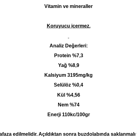
Vitamin ve mineraller
Koruyucu içermez.
Analiz Değerleri:
Protein %7,3
Yağ %8,9
Kalsiyum 3195mg/kg
Selülöz %0,4
Kül %4,56
Nem %74
Enerji 110kc/100gr
aza edilmelidir. Açıldıktan sonra buzdolabında saklanmalı ve