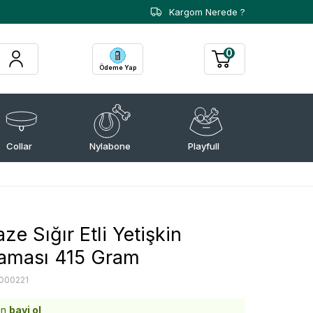
Kargom Nerede ?
0
Ödeme Yap
Collar
Nylabone
Playfull
ze Sığır Etli Yetişkin
aması 415 Gram
000221
in
bayi ol