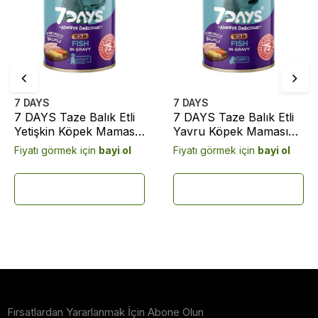
7 DAYS
7 DAYS
7 DAYS Taze Balık Etli
7 DAYS Taze Balık Etli
Yetişkin Köpek Maması
Yavru Köpek Maması
415 Gram
415 Gram
Fiyatı görmek için
bayi ol
Fiyatı görmek için
bayi ol
Fırsatlardan Yararlanmak İçin Abone Olun