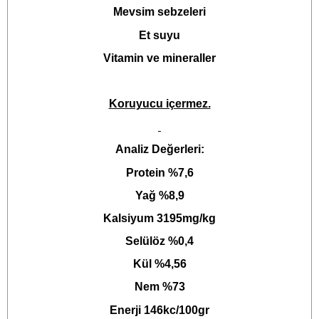
Mevsim sebzeleri
Et suyu
Vitamin ve mineraller
Koruyucu içermez.
Analiz Değerleri:
Protein %7,6
Yağ %8,9
Kalsiyum 3195mg/kg
Selülöz %0,4
Kül %4,56
Nem %73
Enerji 146kc/100gr