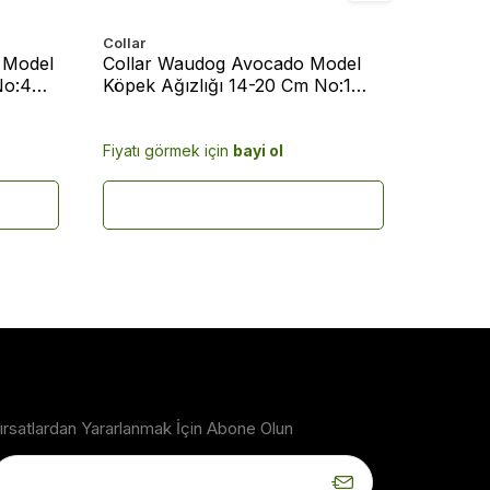
Collar
Collar
 Model
Collar Waudog Avocado Model
Collar
No:4
Köpek Ağızlığı 14-20 Cm No:1
Köpek A
(5366)
(5389)
Fiyatı görmek için
bayi ol
Fiyatı g
ırsatlardan Yararlanmak İçin Abone Olun