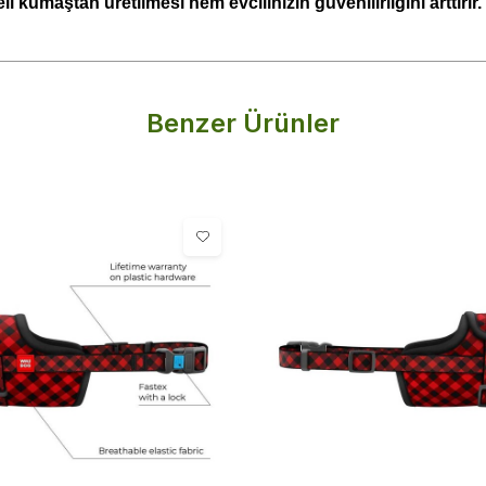
iteli kumaştan üretilmesi hem evcilinizin güvenilirliğini arttırı
Benzer Ürünler