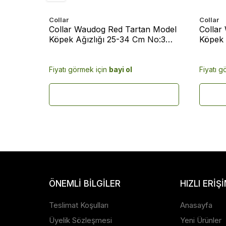
Collar
Collar
g
Collar Waudog Red Tartan Model
Collar
:19-
Köpek Ağızlığı 25-34 Cm No:3
Köpek 
(5376)
(5375)
Fiyatı görmek için
bayi ol
Fiyatı g
ÖNEMLI BILGILER
HIZLI ERIŞ
Teslimat Koşulları
Anasayfa
Üyelik Sözleşmesi
Yeni Ürünler