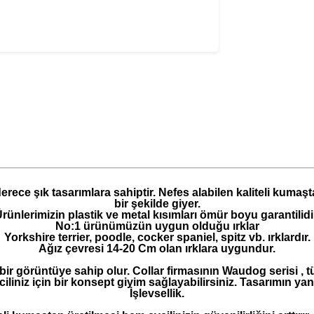
ece şık tasarımlara sahiptir. Nefes alabilen kaliteli kumaştan 
bir şekilde giyer.
rünlerimizin plastik ve metal kısımları ömür boyu garantilidi
No:1 ürünümüzün uygun olduğu ırklar
Yorkshire terrier, poodle, cocker spaniel, spitz vb. ırklardır.
Ağız çevresi 14-20 Cm olan ırklara uygundur.
ir görüntüye sahip olur. Collar firmasının Waudog serisi , t
vciliniz için bir konsept giyim sağlayabilirsiniz. Tasarımın y
İşlevsellik.