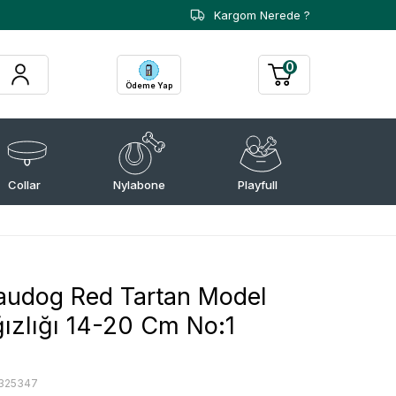
Kargom Nerede ?
0
Ödeme Yap
Collar
Nylabone
Playfull
audog Red Tartan Model
ızlığı 14-20 Cm No:1
325347