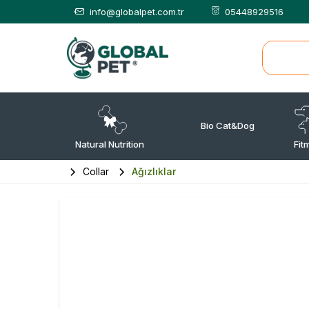
info@globalpet.com.tr
05448929516
Bio Cat&Dog
Natural Nutrition
Fit
Collar
Ağızlıklar