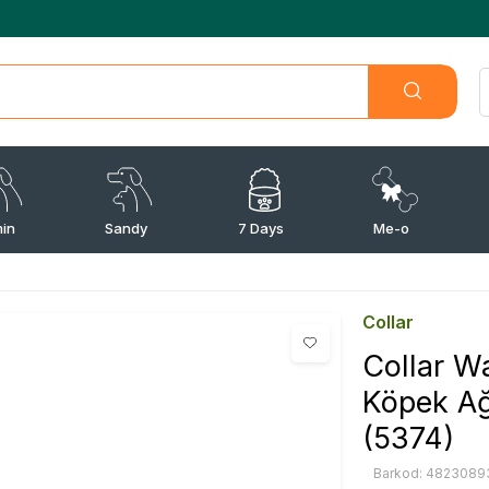
min
Sandy
7 Days
Me-o
Collar
Collar W
Köpek Ağ
(5374)
Barkod: 4823089