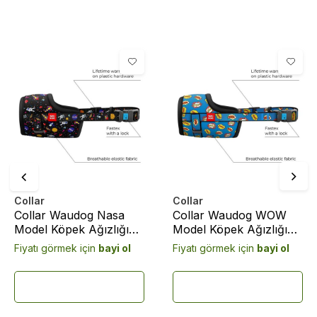
Collar
Collar
Collar Waudog Nasa
Collar Waudog WOW
Model Köpek Ağızlığı
Model Köpek Ağızlığı
19-26 Cm No:2 (5389)
35-43 Cm No:4 (5383)
Fiyatı görmek için
bayi ol
Fiyatı görmek için
bayi ol