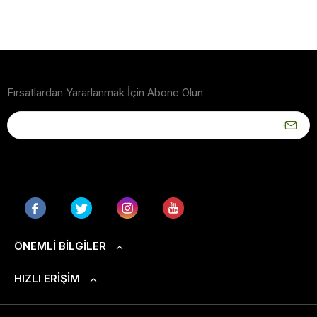
Fırsatlardan Yararlanmak İçin Abone Olun
ÖNEMLI BILGILER
HIZLI ERIŞIM
S