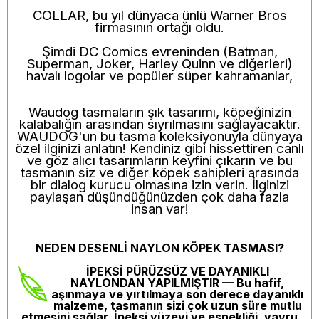
COLLAR, bu yıl dünyaca ünlü Warner Bros
firmasının ortağı oldu.
Şimdi DC Comics evreninden (Batman,
Superman, Joker, Harley Quinn ve diğerleri)
havalı logolar ve popüler süper kahramanlar,
Waudog tasmaların şık tasarımı, köpeğinizin
kalabalığın arasından sıyrılmasını sağlayacaktır.
WAUDOG'un bu tasma koleksiyonuyla dünyaya
özel ilginizi anlatın! Kendiniz gibi hissettiren canlı
ve göz alıcı tasarımların keyfini çıkarın ve bu
tasmanın siz ve diğer köpek sahipleri arasında
bir dialog kurucu olmasına izin verin. İlginizi
paylaşan düşündüğünüzden çok daha fazla
insan var!
NEDEN DESENLİ NAYLON KÖPEK TASMASI?
İPEKSİ PÜRÜZSÜZ VE DAYANIKLI
NAYLONDAN YAPILMIŞTIR
— Bu hafif,
aşınmaya ve yırtılmaya son derece dayanıklı
malzeme, tasmanın sizi çok uzun süre mutlu
etmesini sağlar. İpeksi yüzeyi ve esnekliği, yavru