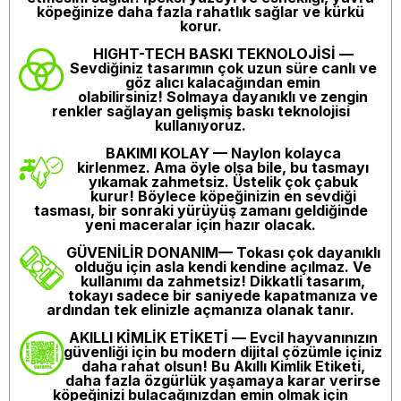
köpeğinize daha fazla rahatlık sağlar ve kürkü
korur.
HIGHT-TECH BASKI TEKNOLOJİSİ
—
Sevdiğiniz tasarımın çok uzun süre canlı ve
göz alıcı kalacağından emin
olabilirsiniz! Solmaya dayanıklı ve zengin
renkler sağlayan gelişmiş baskı teknolojisi
kullanıyoruz.
BAKIMI KOLAY
— Naylon kolayca
kirlenmez. Ama öyle olsa bile, bu tasmayı
yıkamak zahmetsiz. Üstelik çok çabuk
kurur! Böylece köpeğinizin en sevdiği
tasması, bir sonraki yürüyüş zamanı geldiğinde
yeni maceralar için hazır olacak.
GÜVENİLİR DONANIM
— Tokası çok dayanıklı
olduğu için asla kendi kendine açılmaz. Ve
kullanımı da zahmetsiz! Dikkatli tasarım,
tokayı sadece bir saniyede kapatmanıza ve
ardından tek elinizle açmanıza olanak tanır.
AKILLI KİMLİK ETİKETİ
— Evcil hayvanınızın
güvenliği için bu modern dijital çözümle içiniz
daha rahat olsun! Bu Akıllı Kimlik Etiketi,
daha fazla özgürlük yaşamaya karar verirse
köpeğinizi bulacağınızdan emin olmak için