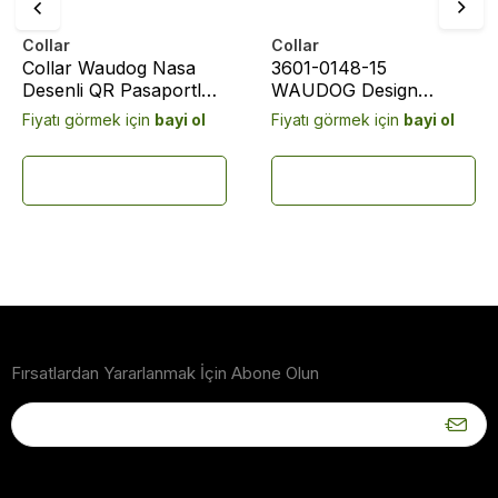
Collar
Collar
Collar Waudog Nasa
3601-0148-15
Desenli QR Pasaportlu
WAUDOG Design
Köpek Boyun Tasması
genuine leather dog
Fiyatı görmek için
bayi ol
Fiyatı görmek için
bayi ol
21-29 Cm (0013-0047-
collar with QR passport,
15) Beyaz
"NASA21" design, XS,
W 12 mm L 19-25 cm
white
Fırsatlardan Yararlanmak İçin Abone Olun