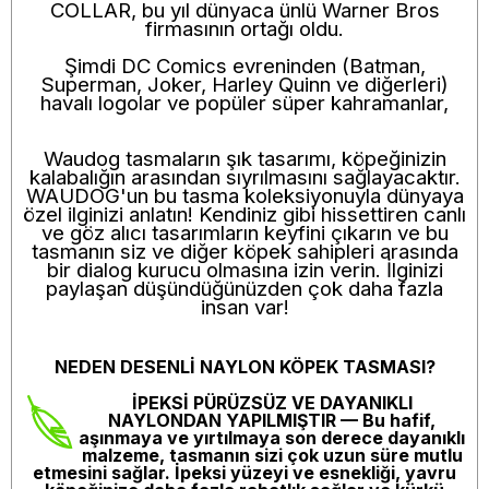
COLLAR, bu yıl dünyaca ünlü Warner Bros
firmasının ortağı oldu.
Şimdi DC Comics evreninden (Batman,
Superman, Joker, Harley Quinn ve diğerleri)
havalı logolar ve popüler süper kahramanlar,
Waudog tasmaların şık tasarımı, köpeğinizin
kalabalığın arasından sıyrılmasını sağlayacaktır.
WAUDOG'un bu tasma koleksiyonuyla dünyaya
özel ilginizi anlatın! Kendiniz gibi hissettiren canlı
ve göz alıcı tasarımların keyfini çıkarın ve bu
tasmanın siz ve diğer köpek sahipleri arasında
bir dialog kurucu olmasına izin verin. İlginizi
paylaşan düşündüğünüzden çok daha fazla
insan var!
NEDEN DESENLİ NAYLON KÖPEK TASMASI?
İPEKSİ PÜRÜZSÜZ VE DAYANIKLI
NAYLONDAN YAPILMIŞTIR
— Bu hafif,
aşınmaya ve yırtılmaya son derece dayanıklı
malzeme, tasmanın sizi çok uzun süre mutlu
etmesini sağlar. İpeksi yüzeyi ve esnekliği, yavru