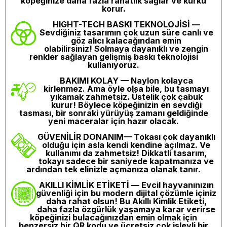
köpeğinize daha fazla rahatlık sağlar ve kürkü
korur.
HIGHT-TECH BASKI TEKNOLOJİSİ
—
Sevdiğiniz tasarımın çok uzun süre canlı ve
göz alıcı kalacağından emin
olabilirsiniz! Solmaya dayanıklı ve zengin
renkler sağlayan gelişmiş baskı teknolojisi
kullanıyoruz.
BAKIMI KOLAY
— Naylon kolayca
kirlenmez. Ama öyle olsa bile, bu tasmayı
yıkamak zahmetsiz. Üstelik çok çabuk
kurur! Böylece köpeğinizin en sevdiği
tasması, bir sonraki yürüyüş zamanı geldiğinde
yeni maceralar için hazır olacak.
GÜVENİLİR DONANIM
— Tokası çok dayanıklı
olduğu için asla kendi kendine açılmaz. Ve
kullanımı da zahmetsiz! Dikkatli tasarım,
tokayı sadece bir saniyede kapatmanıza ve
ardından tek elinizle açmanıza olanak tanır.
AKILLI KİMLİK ETİKETİ
— Evcil hayvanınızın
güvenliği için bu modern dijital çözümle içiniz
daha rahat olsun! Bu Akıllı Kimlik Etiketi,
daha fazla özgürlük yaşamaya karar verirse
köpeğinizi bulacağınızdan emin olmak için
benzersiz bir QR kodu ve ücretsiz çok işlevli bir