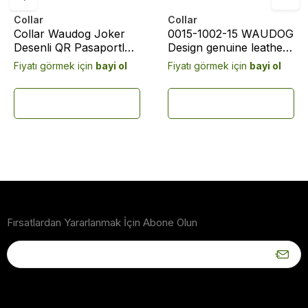
Collar
Collar
Collar Waudog Joker
0015-1002-15 WAUDOG
Desenli QR Pasaportlu
Design genuine leather
Köpek Boyun Tasması
dog collar with QR
Fiyatı görmek için
bayi ol
Fiyatı görmek için
bayi ol
38-49 Cm (0025-1001-
passport, "Harley
01)
Quinn" design, W 15
mm, L 26-35 cm white
Fırsatlardan Yararlanmak İçin Abone Olun