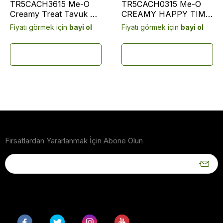
TR5CACH3615 Me-O
TR5CACH0315 Me-O
Creamy Treat Tavuk &
CREAMY HAPPY TIME
Ciğer Kedi Ödülü
36/45/47/48 15 GR. 100
Fiyatı görmek için
bayi ol
Fiyatı görmek için
bayi ol
4x15gr (12 adet)
LÜ
Fırsatlardan Yararlanmak İçin Abone Olun