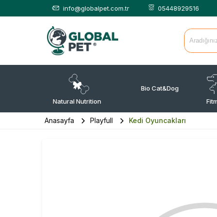
info@globalpet.com.tr
05448929516
Bio Cat&Dog
Natural Nutrition
Fit
Anasayfa
Playfull
Kedi Oyuncakları