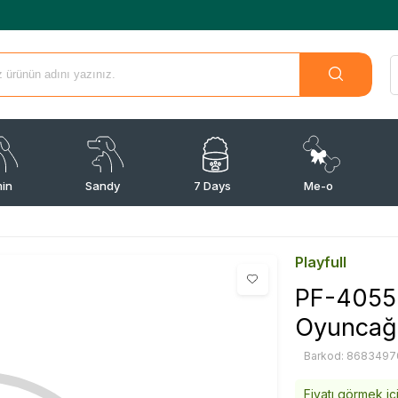
min
Sandy
7 Days
Me-o
Playfull
PF-4055-
Oyuncağ
Barkod: 8683497
Fiyatı görmek iç