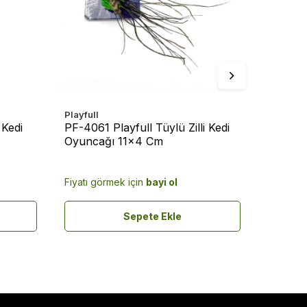
Playfull
Playfull
 Kedi
PF-4061 Playfull Tüylü Zilli Kedi
PF-4065
Oyuncağı 11x4 Cm
Şeklin
Fiyatı görmek için
bayi ol
Fiyatı g
Sepete Ekle