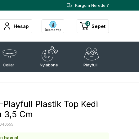
Kargom Nerede ?
0
Hesap
Sepet
Ödeme Yap
Collar
Nylabone
Playfull
Playfull Plastik Top Kedi
ı 3,5 Cm
040555
in
bayi ol