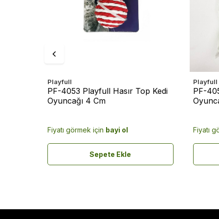
Playfull
Playfull
linde
PF-4053 Playfull Hasır Top Kedi
PF-405
Oyuncağı 4 Cm
Oyunca
Fiyatı görmek için
bayi ol
Fiyatı g
Sepete Ekle