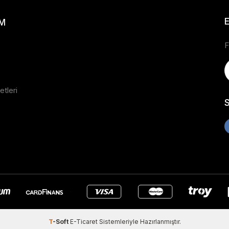
IM
F
tleri
T
-Soft
E-Ticaret
Sistemleriyle Hazırlanmıştır.