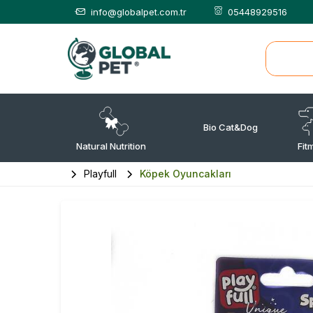
info@globalpet.com.tr
05448929516
Bio Cat&Dog
Natural Nutrition
Fit
Playfull
Köpek Oyuncakları