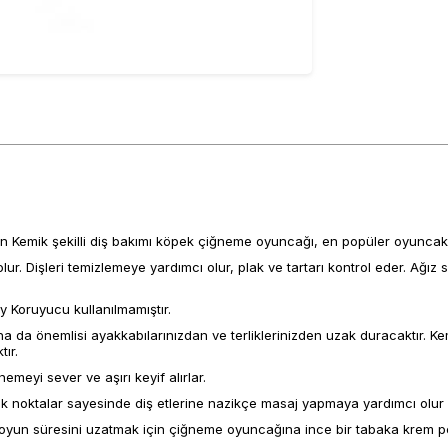
len Kemik şekilli diş bakımı köpek çiğneme oyuncağı, en popüler oyuncakl
olur. Dişleri temizlemeye yardımcı olur, plak ve tartarı kontrol eder. Ağız 
y Koruyucu kullanılmamıştır.
da önemlisi ayakkabılarınızdan ve terliklerinizden uzak duracaktır. Kemi
ır.
emeyi sever ve aşırı keyif alırlar.
 noktalar sayesinde diş etlerine nazikçe masaj yapmaya yardımcı olur ve 
e oyun süresini uzatmak için çiğneme oyuncağına ince bir tabaka krem pey