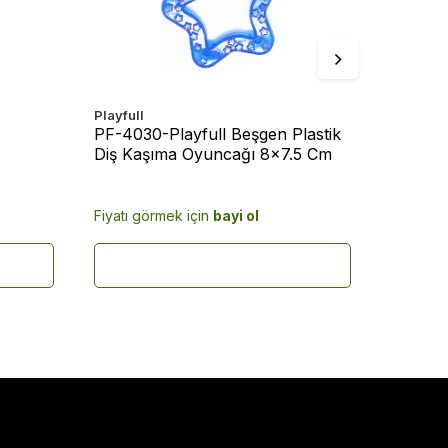
Playfull
Playfull
PF-4030-Playfull Beşgen Plastik
PF-4003
Diş Kaşıma Oyuncağı 8x7.5 Cm
Oyunca
Fiyatı görmek için
bayi ol
Fiyatı g