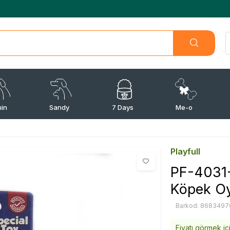
min
Sandy
7 Days
Me-o
Playfull
PF-4031-
Köpek O
Barkod: 8683497
Fiyatı görmek iç