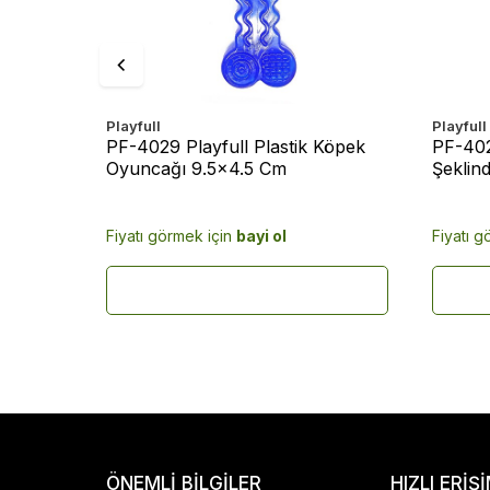
Playfull
Playfull
 İpli
PF-4029 Playfull Plastik Köpek
PF-402
Oyuncağı 9.5x4.5 Cm
Şeklind
Oyunc
Fiyatı görmek için
bayi ol
Fiyatı g
ÖNEMLI BILGILER
HIZLI ERIŞ