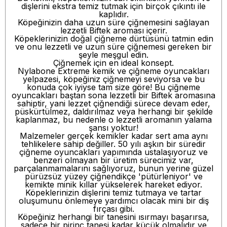
dişlerini ekstra temiz tutmak için birçok çıkıntı ile
kaplıdır.
Köpeğinizin daha uzun süre çiğnemesini sağlayan
lezzetli Biftek aroması içerir.
Köpeklerinizin doğal çiğneme dürtüsünü tatmin edin
ve onu lezzetli ve uzun süre çiğnemesi gereken bir
şeyle meşgul edin.
Çiğnemek için en ideal konsept.
Nylabone Extreme kemik ve çiğneme oyuncakları
yelpazesi, köpeğiniz çiğnemeyi seviyorsa ve bu
konuda çok iyiyse tam size göre! Bu çiğneme
oyuncakları baştan sona lezzetli bir Biftek aromasına
sahiptir, yani lezzet çiğnendiği sürece devam eder,
püskürtülmez, daldırılmaz veya herhangi bir şekilde
kaplanmaz, bu nedenle o lezzetli aromanın yalama
şansı yoktur!
Malzemeler gerçek kemikler kadar sert ama aynı
tehlikelere sahip değiller. 50 yılı aşkın bir süredir
çiğneme oyuncakları yapımında ustalaşıyoruz ve
benzeri olmayan bir üretim sürecimiz var,
parçalanmamalarını sağlıyoruz, bunun yerine güzel
pürüzsüz yüzey çiğnendikçe 'pütürleniyor' ve
kemikte minik kıllar yükselerek hareket ediyor.
Köpeklerinizin dişlerini temiz tutmaya ve tartar
oluşumunu önlemeye yardımcı olacak mini bir diş
fırçası gibi.
Köpeğiniz herhangi bir tanesini ısırmayı başarırsa,
sadece bir pirinç tanesi kadar küçük olmalıdır ve