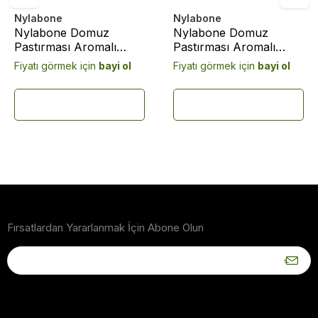
Nylabone
Nylabone
Nylabone Domuz
Nylabone Domuz
Pastırması Aromalı
Pastırması Aromalı
Köpek Çiğneme Kemiği
Köpek Çiğneme Kemiği
Fiyatı görmek için
bayi ol
Fiyatı görmek için
bayi ol
XL
S
Fırsatlardan Yararlanmak İçin Abone Olun