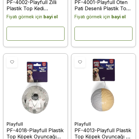
PF-4002-Playfull Zilli
PF-4001-Playfull Öten
Plastik Top Kedi
Pati Desenli Plastik Top
Oyuncağı 7,5 Cm 4Lü
Köpek Oyuncağı 7,5 Cm
Fiyatı görmek için
bayi ol
Fiyatı görmek için
bayi ol
Playfull
Playfull
PF-4018-Playfull Plastik
PF-4013-Playfull Plastik
Top Köpek Oyuncağı
Top Köpek Oyuncağı 6