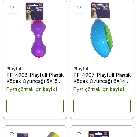
Playfull
Playfull
PF-4008-Playfull Plastik
PF-4007-Playfull Plastik
Köpek Oyuncağı 5x15
Köpek Oyuncağı 6x14
Cm
Cm
Fiyatı görmek için
bayi ol
Fiyatı görmek için
bayi ol