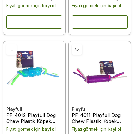
7,5 Cm
Cm 45 Gr
Fiyatı görmek için
bayi ol
Fiyatı görmek için
bayi ol
Playfull
Playfull
PF-4012-Playfull Dog
PF-4011-Playfull Dog
Chew Plastik Köpek
Chew Plastik Köpek
Oyuncağı 18 Cm
Oyuncağı 15 Cm
Fiyatı görmek için
bayi ol
Fiyatı görmek için
bayi ol