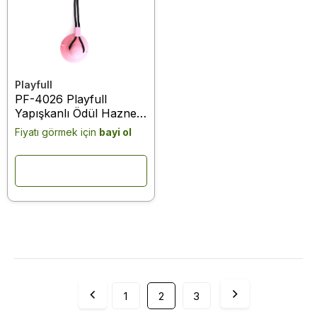
Playfull
PF-4026 Playfull
Yapışkanlı Ödül Hazneli
Köpek Oyuncağı 54 Cm
Fiyatı görmek için
bayi ol
1
2
3