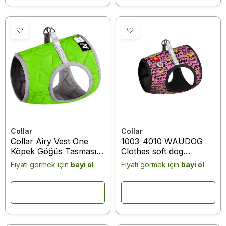
Collar
Collar
Collar Airy Vest One
1003-4010 WAUDOG
Köpek Göğüs Tasması
Clothes soft dog
S1 Yeşil (29415)
harness with QR
Fiyatı görmek için
bayi ol
Fiyatı görmek için
bayi ol
passport, "Wonder
Woman pink" design,
XS3, B 32-35 cm, C 22-
24 cm