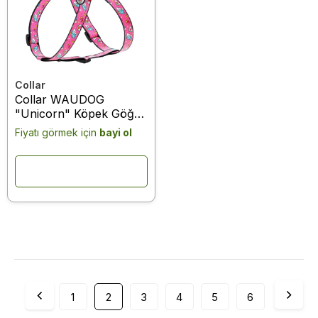
Collar
Collar WAUDOG
"Unicorn" Köpek Göğüs
Tasması 15 mm, 40-50
Fiyatı görmek için
bayi ol
cm (5026)
1
2
3
4
5
6