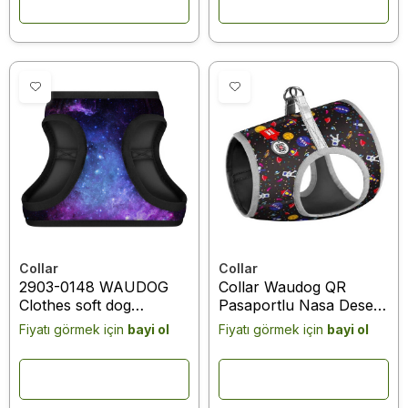
31 cm, C 20-22 cm
XS2, B 28-31 cm, C 20-
22 cm
Collar
Collar
2903-0148 WAUDOG
Collar Waudog QR
Clothes soft dog
Pasaportlu Nasa Desenli
harness with QR-
Köpek Göğüs Tasması
Fiyatı görmek için
bayi ol
Fiyatı görmek için
bayi ol
passport, "NASA21"
XS3 (2915)
design, XS3 B 32-35 cm,
C 22-24 cm