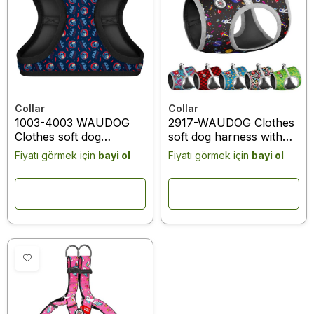
Collar
Collar
1003-4003 WAUDOG
2917-WAUDOG Clothes
Clothes soft dog
soft dog harness with
harness with QR
QR passport, "NASA"
Fiyatı görmek için
bayi ol
Fiyatı görmek için
bayi ol
passport, "Batman blue
design, XS4,B 36-39
red" design, XS3, B 32-
cm, C 26- 28 cm
35 cm, C 22-24 cm