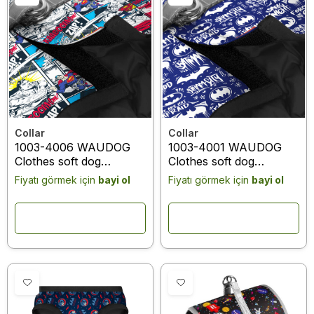
Collar
Collar
1003-4006 WAUDOG
1003-4001 WAUDOG
Clothes soft dog
Clothes soft dog
harness with QR
harness with QR
Fiyatı görmek için
bayi ol
Fiyatı görmek için
bayi ol
passport, "Superman
passport, "Batman blue
comics" design, XS3, B
white" design, XS3, B
32- 35 cm, C 22-24 cm
32- 35 cm, C 22-24 cm