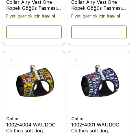
Collar Airy Vest One
Collar Airy Vest One
Köpek Göğüs Tasması
Köpek Göğüs Tasması
XS4 Yeşil (29405)
XS4 Turuncu (29404)
Fiyatı görmek için
bayi ol
Fiyatı görmek için
bayi ol
Collar
Collar
1002-4004 WAUDOG
1002-4001 WAUDOG
Clothes soft dog
Clothes soft dog