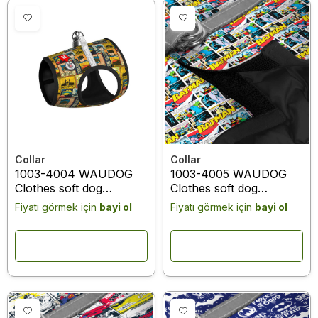
Collar
Collar
1003-4004 WAUDOG
1003-4005 WAUDOG
Clothes soft dog
Clothes soft dog
harness with QR
harness with QR
Fiyatı görmek için
bayi ol
Fiyatı görmek için
bayi ol
passport, "Batman
passport, "Batman
vintage" design, XS3, B
comics" design, XS3, B
32-35 cm, C 22-24 cm
32-35 cm, C 22-24 cm