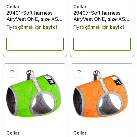
Collar
Collar
29401-Soft harness
29407-Soft harness
AiryVest ONE, size XS4
AiryVest ONE, size XS4
black
pink
Fiyatı görmek için
bayi ol
Fiyatı görmek için
bayi ol
Collar
Collar