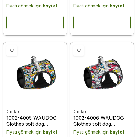
harness with QR
harness with QR
Fiyatı görmek için
bayi ol
Fiyatı görmek için
bayi ol
passport, "Batman
passport, "Batman blue
vintage" design, XS2, B
white" design, XS2, B
28-31 cm, C 20-22 cm
28- 31 cm, C 20-22 cm
Collar
Collar
1002-4005 WAUDOG
1002-4006 WAUDOG
Clothes soft dog
Clothes soft dog
harness with QR
harness with QR
Fiyatı görmek için
bayi ol
Fiyatı görmek için
bayi ol
passport, "Batman
passport, "Superman