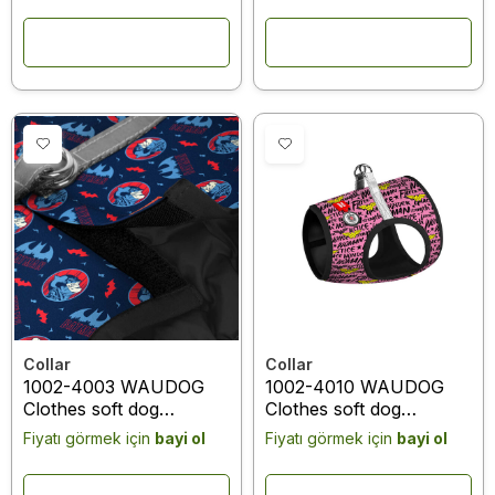
comics" design, XS2, B
comics" design, XS2, B
28-31 cm, C 20-22 cm
28- 31 cm, C 20-22 cm
Collar
Collar
1002-4003 WAUDOG
1002-4010 WAUDOG
Clothes soft dog
Clothes soft dog
harness with QR
harness with QR
Fiyatı görmek için
bayi ol
Fiyatı görmek için
bayi ol
passport, "Batman blue
passport, "Wonder
red" design, XS2, B 28-
Woman pink" design,