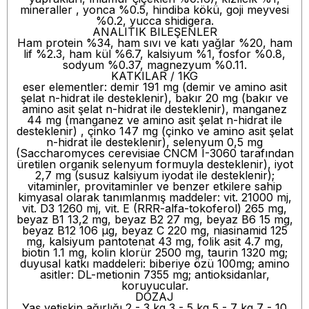
mineraller , yonca %0.5, hindiba kökü, goji meyvesi
%0.2, yucca shidigera.
ANALITIK BILEŞENLER
Ham protein %34, ham sıvı ve katı yağlar %20, ham
lif %2.3, ham kül %6.7, kalsiyum %1, fosfor %0.8,
sodyum %0.37, magnezyum %0.11.
KATKILAR / 1KG
eser elementler: demir 191 mg (demir ve amino asit
şelat n-hidrat ile desteklenir), bakır 20 mg (bakır ve
amino asit şelat n-hidrat ile desteklenir), manganez
44 mg (manganez ve amino asit şelat n-hidrat ile
desteklenir) , çinko 147 mg (çinko ve amino asit şelat
n-hidrat ile desteklenir), selenyum 0,5 mg
(Saccharomyces cerevisiae CNCM I-3060 tarafından
üretilen organik selenyum formuyla desteklenir), iyot
2,7 mg (susuz kalsiyum iyodat ile desteklenir);
vitaminler, provitaminler ve benzer etkilere sahip
kimyasal olarak tanımlanmış maddeler: vit. 21000 mj,
vit. D3 1260 mj, vit. E (RRR-alfa-tokoferol) 265 mg,
beyaz B1 13,2 mg, beyaz B2 27 mg, beyaz B6 15 mg,
beyaz B12 106 µg, beyaz C 220 mg, niasinamid 125
mg, kalsiyum pantotenat 43 mg, folik asit 4.7 mg,
biotin 1.1 mg, kolin klorür 2500 mg, taurin 1320 mg;
duyusal katkı maddeleri: biberiye özü 100mg; amino
asitler: DL-metionin 7355 mg; antioksidanlar,
koruyucular.
DOZAJ
Yaş yetişkin ağırlığı 2 - 3 kg 3 - 5 kg 5 - 7 kg 7 - 10