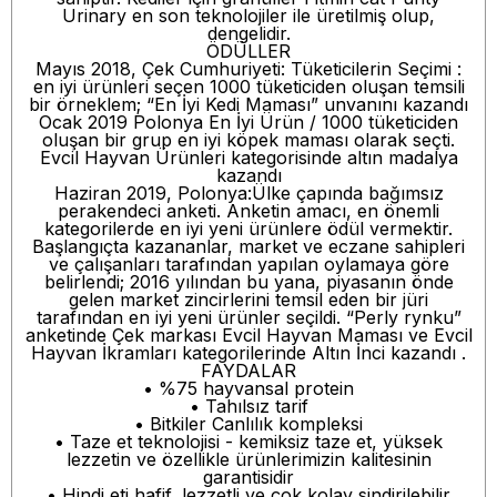
Urinary en son teknolojiler ile üretilmiş olup,
dengelidir.
ÖDÜLLER
Mayıs 2018, Çek Cumhuriyeti: Tüketicilerin Seçimi :
en iyi ürünleri seçen 1000 tüketiciden oluşan temsili
bir örneklem; “En İyi Kedi Maması” unvanını kazandı
Ocak 2019 Polonya En İyi Ürün / 1000 tüketiciden
oluşan bir grup en iyi köpek maması olarak seçti.
Evcil Hayvan Ürünleri kategorisinde altın madalya
kazandı
Haziran 2019, Polonya:Ülke çapında bağımsız
perakendeci anketi. Anketin amacı, en önemli
kategorilerde en iyi yeni ürünlere ödül vermektir.
Başlangıçta kazananlar, market ve eczane sahipleri
ve çalışanları tarafından yapılan oylamaya göre
belirlendi; 2016 yılından bu yana, piyasanın önde
gelen market zincirlerini temsil eden bir jüri
tarafından en iyi yeni ürünler seçildi. “Perly rynku”
anketinde Çek markası Evcil Hayvan Maması ve Evcil
Hayvan İkramları kategorilerinde Altın İnci kazandı .
FAYDALAR
• %75 hayvansal protein
• Tahılsız tarif
• Bitkiler Canlılık kompleksi
• Taze et teknolojisi - kemiksiz taze et, yüksek
lezzetin ve özellikle ürünlerimizin kalitesinin
garantisidir
• Hindi eti hafif, lezzetli ve çok kolay sindirilebilir