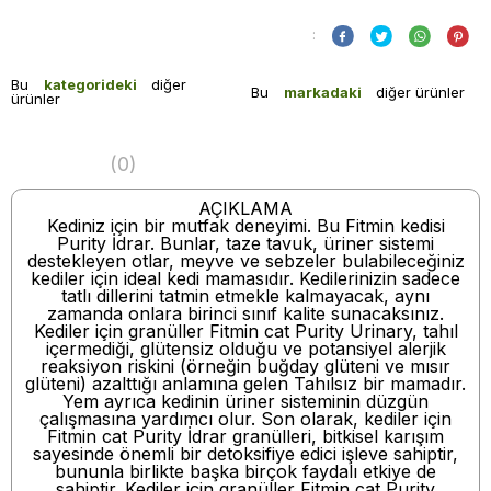
:
Bu
kategorideki
diğer
Bu
markadaki
diğer ürünler
ürünler
(0)
AÇIKLAMA
Kediniz için bir mutfak deneyimi. Bu Fitmin kedisi
Purity İdrar. Bunlar, taze tavuk, üriner sistemi
destekleyen otlar, meyve ve sebzeler bulabileceğiniz
kediler için ideal kedi mamasıdır. Kedilerinizin sadece
tatlı dillerini tatmin etmekle kalmayacak, aynı
zamanda onlara birinci sınıf kalite sunacaksınız.
Kediler için granüller Fitmin cat Purity Urinary, tahıl
içermediği, glütensiz olduğu ve potansiyel alerjik
reaksiyon riskini (örneğin buğday glüteni ve mısır
glüteni) azalttığı anlamına gelen Tahılsız bir mamadır.
Yem ayrıca kedinin üriner sisteminin düzgün
çalışmasına yardımcı olur. Son olarak, kediler için
Fitmin cat Purity İdrar granülleri, bitkisel karışım
sayesinde önemli bir detoksifiye edici işleve sahiptir,
bununla birlikte başka birçok faydalı etkiye de
sahiptir. Kediler için granüller Fitmin cat Purity