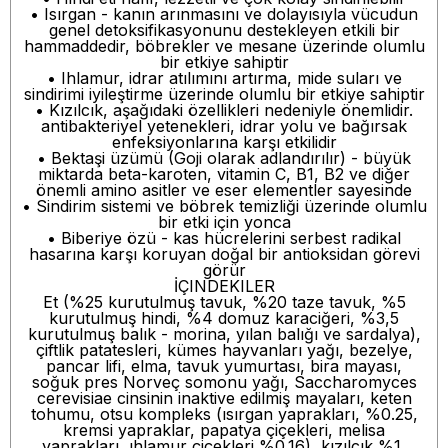
• Isırgan - kanın arınmasını ve dolayısıyla vücudun
genel detoksifikasyonunu destekleyen etkili bir
hammaddedir, böbrekler ve mesane üzerinde olumlu
bir etkiye sahiptir
• Ihlamur, idrar atılımını artırma, mide suları ve
sindirimi iyileştirme üzerinde olumlu bir etkiye sahiptir
• Kızılcık, aşağıdaki özellikleri nedeniyle önemlidir.
antibakteriyel yetenekleri, idrar yolu ve bağırsak
enfeksiyonlarına karşı etkilidir
• Bektaşi üzümü (Goji olarak adlandırılır) - büyük
miktarda beta-karoten, vitamin C, B1, B2 ve diğer
önemli amino asitler ve eser elementler sayesinde
• Sindirim sistemi ve böbrek temizliği üzerinde olumlu
bir etki için yonca
• Biberiye özü - kas hücrelerini serbest radikal
hasarına karşı koruyan doğal bir antioksidan görevi
görür
İÇINDEKILER
Et (%25 kurutulmuş tavuk, %20 taze tavuk, %5
kurutulmuş hindi, %4 domuz karaciğeri, %3,5
kurutulmuş balık - morina, yılan balığı ve sardalya),
çiftlik patatesleri, kümes hayvanları yağı, bezelye,
pancar lifi, elma, tavuk yumurtası, bira mayası,
soğuk pres Norveç somonu yağı, Saccharomyces
cerevisiae cinsinin inaktive edilmiş mayaları, keten
tohumu, otsu kompleks (ısırgan yaprakları, %0.25,
kremsi yapraklar, papatya çiçekleri, melisa
yaprakları, ıhlamur çiçekleri %0.16), kızılcık %1,