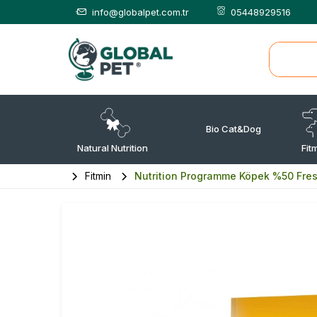
info@globalpet.com.tr
05448929516
Bio Cat&Dog
Natural Nutrition
Fit
Fitmin
Nutrition Programme Köpek %50 Fre