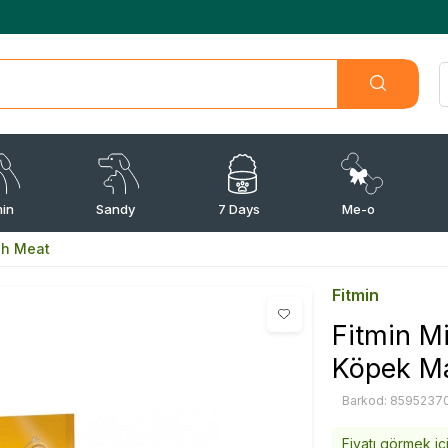
min
Sandy
7 Days
Me-o
sh Meat
Fitmin
Fitmin M
Köpek M
Barkod: 8595237
Fiyatı görmek iç