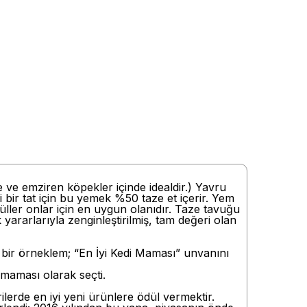
e ve emziren köpekler içinde idealdir.) Yavru
i bir tat için bu yemek %50 taze et içerir. Yem
nüller onlar için en uygun olanıdır. Taze tavuğu
k yararlarıyla zenginleştirilmiş, tam değeri olan
i bir örneklem; “En İyi Kedi Maması” unvanını
maması olarak seçti.
erde en iyi yeni ürünlere ödül vermektir.