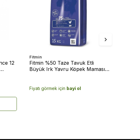
Fitmin
Fitmin
nce 12
Fitmin %50 Taze Tavuk Etli
Fitmin 
Büyük Irk Yavru Köpek Maması
Irk Yet
15 Kg
Fiyatı görmek için
bayi ol
Fiyatı g