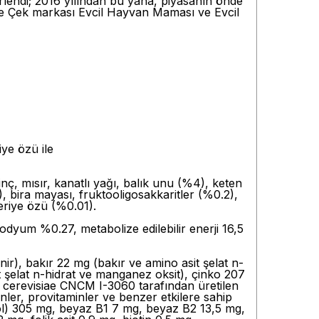
rlendi; 2016 yılından bu yana, piyasanın önde
tinde Çek markası Evcil Hayvan Maması ve Evcil
ye özü ile
inç, mısır, kanatlı yağı, balık unu (%4), keten
bira mayası, fruktooligosakkaritler (%0.2),
eriye özü (%0.01).
dyum %0.27, metabolize edilebilir enerji 16,5
ir), bakır 22 mg (bakır ve amino asit şelat n-
t şelat n-hidrat ve manganez oksit), çinko 207
s cerevisiae CNCM I-3060 tarafından üretilen
inler, provitaminler ve benzer etkilere sahip
erol) 305 mg, beyaz B1 7 mg, beyaz B2 13,5 mg,