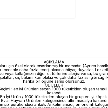
AÇIKLAMA
arı için özel olarak tasarlanmış bir mamadır. (Ayrıca hamil
u nedenle daha fazla enerji alımına ihtiyaç duyarlar. Lezzetl
 veya kaltağınızın diğer et türlerine alerjisi varsa, bu gra
, şelatlar, diş bakımı kompleksi ve çok daha fazlası gibi sağlı
harika bir öğüne sahip olursunuz.
ÖDÜLLER
eçimi : en iyi ürünleri seçen 1000 tüketiciden oluşan temsil
kazandı
n İyi Ürün / 1000 tüketiciden oluşan bir grup en iyi köpek 
Evcil Hayvan Ürünleri kategorisinde altın madalya kazandı
sız perakendeci anketi. Anketin amacı, en önemli kategoril