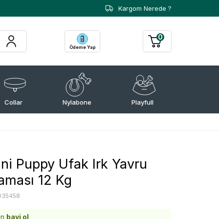
Kargom Nerede ?
0
Ödeme Yap
Collar
Nylabone
Playfull
ini Puppy Ufak Irk Yavru
aması 12 Kg
035458
in
bayi ol