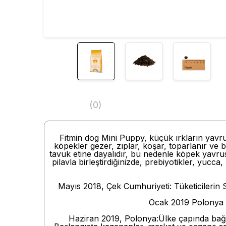
(0)
Fitmin dog Mini Puppy, küçük ırkların yavrul
köpekler gezer, zıplar, koşar, toparlanır ve b
tavuk etine dayalıdır, bu nedenle köpek yavrusu
pilavla birleştirdiğinizde, prebiyotikler, yucca
Mayıs 2018, Çek Cumhuriyeti: Tüketicilerin S
Ocak 2019 Polonya E
Haziran 2019, Polonya:Ülke çapında bağım