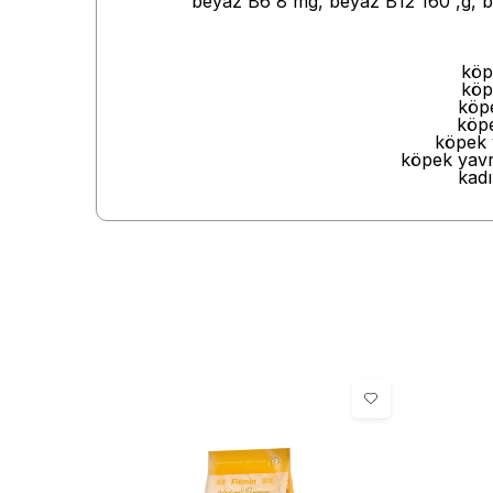
beyaz B6 8 mg, beyaz B12 160 ,g, bey
köp
köp
köpe
köpe
köpek 
köpek yavr
kadı