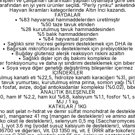
ipleri ve çalışanları tarafından yapılan oylamaya göre beli
i tarafından en iyi yeni ürünler seçildi. “Perly rynku” anke
Hayvan İkramları kategorilerinde Altın İnci kazandı.
FAYDALAR
• %83 hayvansal hammaddelerden üretilmiştir
%50 taze tavuk etinden
%28 kurutulmuş tavuk hammaddesinden
%5 balık hammaddesinden
• %84 hayvansal protein
• Sağlıklı sinir hücresi gelişimini desteklemek için DHA ile
• Bağırsak mikroflorasını desteklemek için prebiyotiklerle
• Buğday glütensiz alerjik reaksiyon riskini azaltın
• Sağlıklı dişler için diş bakımı kompleksi ile
er fonksiyonunu ve daha iyi sindirimi desteklemek için biberi
• Soya veya diğer genetiği değiştirilmiş bileşenler içermez
İÇINDEKILER
tulmuş kanatlı eti %22,5, hidrolize kanatlı karaciğeri %3), pir
tavuk yumurtası, kurutulmuş elma pirina, somon yağı (%1), 
 fosfat, avize, doğal antioksidanlar kompleksi (%0.02), bib
ANALITIK BILEŞENLER
, ham lif %2.2, ham kül %6.8, kalsiyum %1.1, fosfor %1, so
MJ / 1 kg.
KATKILAR / 1KG
 asit şelat n-hidrat ve demir sülfat monohidrat ile desteklen
lenir), manganez 41 mg (mangan ile desteklenir) ve amino asi
inko oksit ile desteklenir), selenyum 0,5 mg (Saccharomyce
), iyot 3.6 mg (iyodat susuz kalsiyum ile desteklenir), vitam
16700 ve diğerleri, Vit. D3 1350 mj, vit. E (RRR alfa-tokof