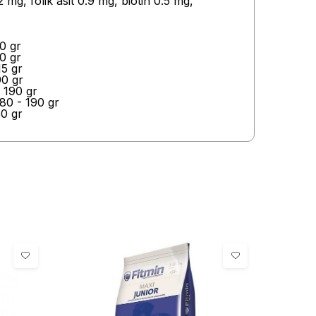
mg, folik asit 0.9 mg, biotin 0.5 mg,
0 gr
0 gr
15 gr
90 gr
 190 gr
80 - 190 gr
50 gr