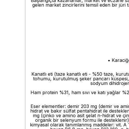
Başlangıçta kazananlar, market ve eczane sah
gelen market zincirlerini temsil eden bir jür
• Karaciğ
Kanatlı eti (taze kanatlı eti - %50 taze, kuru
tohumu, kurutulmuş şeker pancarı küspesi, 
sodyum dihidrojen
Ham protein %31, ham sıvı ve katı yağlar %20
Eser elementler: demir 203 mg (demir ve amino
hidrat ve bakır sülfat pentahidrat ile destek
mg (çinko ve amino asit şelat n-hidrat ve ç
organik bir selenyum formu ile desteklenir) 
kimyasal olarak tanımlanmış maddeler: vit. A 