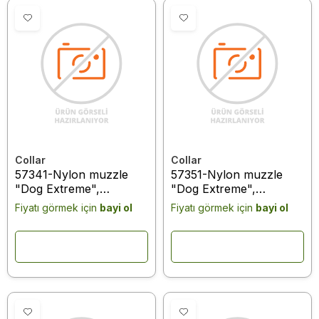
Collar
Collar
57341-Nylon muzzle
57351-Nylon muzzle
"Dog Extreme",
"Dog Extreme",
adjustable #1 (A:14-
adjustable #2 (A:19-
Fiyatı görmek için
bayi ol
Fiyatı görmek için
bayi ol
20cm) (yorkshire terrier,
26cm) (shepherd dog,
pudel, cocker spaniel,
dobermann, dalmatinac,
spitz) black
labrador, setter) black