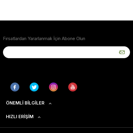
Fırsatlardan Yararlanmak İçin Abone Olun
ÖNEMLI BILGILER
HIZLI ERIŞIM
S