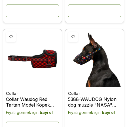
Collar
Collar
Collar Waudog Red
5388-WAUDOG Nylon
Tartan Model Köpek
dog muzzle "NASA"
Ağızlığı 35-43 Cm No:4
design, plastic fastex,
Fiyatı görmek için
bayi ol
Fiyatı görmek için
bayi ol
(5377)
size 1, 14-20 cm