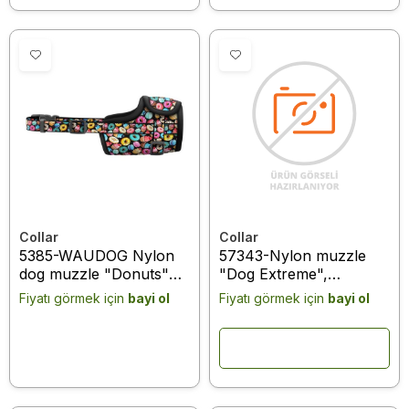
Collar
Collar
5385-WAUDOG Nylon
57343-Nylon muzzle
dog muzzle "Donuts"
"Dog Extreme",
design, plastic fastex,
adjustable #1 (A:14-
Fiyatı görmek için
bayi ol
Fiyatı görmek için
bayi ol
size 2, 19-26 cm
20cm) (yorkshire terrier,
pudel, cocker spaniel,
spitz) red