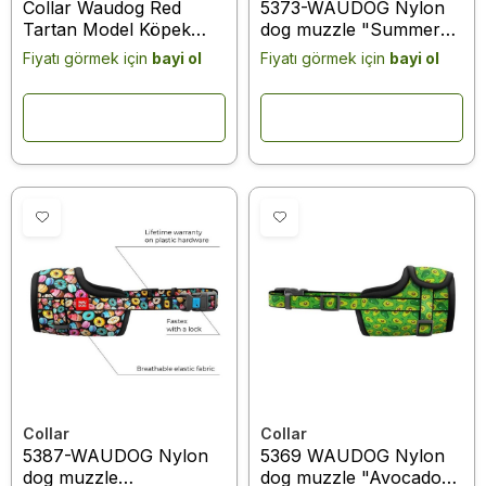
Collar Waudog Red
5373-WAUDOG Nylon
Tartan Model Köpek
dog muzzle "Summer"
Ağızlığı 25-34 Cm No:3
design, plastic fastex,
Fiyatı görmek için
bayi ol
Fiyatı görmek için
bayi ol
(5376)
size 4, 35-43 cm
Collar
Collar
5387-WAUDOG Nylon
5369 WAUDOG Nylon
dog muzzle
dog muzzle "Avocado"