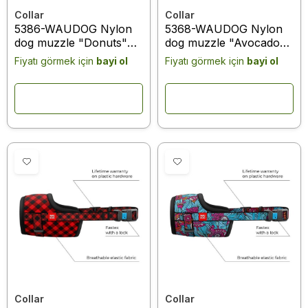
Collar
Collar
5386-WAUDOG Nylon
5368-WAUDOG Nylon
dog muzzle "Donuts"
dog muzzle "Avocado"
design, plastic fastex,
design, plastic fastex,
Fiyatı görmek için
bayi ol
Fiyatı görmek için
bayi ol
size 3, 25-34 cm
size 3, 25-34 cm
Collar
Collar