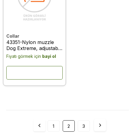
Collar
43351-Nylon muzzle
Dog Extreme, adjustable
with D-ring 25-
Fiyatı görmek için
bayi ol
34cmblack
1
2
3