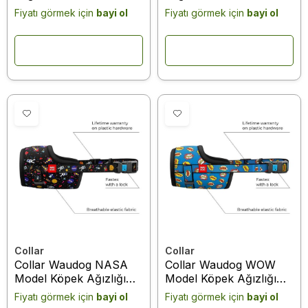
"Donuts"design, plastic
design, plastic fastex,
Fiyatı görmek için
bayi ol
Fiyatı görmek için
bayi ol
fastex, size 4, 35-43 cm
size 4, 35-43 cm
Collar
Collar
Collar Waudog NASA
Collar Waudog WOW
Model Köpek Ağızlığı
Model Köpek Ağızlığı
35-43 Cm No:4 (5392)
35-43 Cm No:4 (5383)
Fiyatı görmek için
bayi ol
Fiyatı görmek için
bayi ol