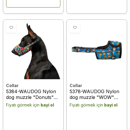
Collar
Collar
5384-WAUDOG Nylon
5378-WAUDOG Nylon
dog muzzle "Donuts"
dog muzzle "WOW"
design, plastic fastex,
design, plastic fastex,
Fiyatı görmek için
bayi ol
Fiyatı görmek için
bayi ol
size 1, 14-20 cm
size 1, 14-20 cm