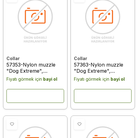
Collar
Collar
57353-Nylon muzzle
57363-Nylon muzzle
"Dog Extreme",
"Dog Extreme",
adjustable #2 (A:19-
adjustable #3 (A:25-
Fiyatı görmek için
bayi ol
Fiyatı görmek için
bayi ol
26cm) (shepherd dog,
34cm) (rottweiler, saint-
dobermann, dalmatinac,
bernard, cane corso,
labrador, setter) red
newfoundland) red