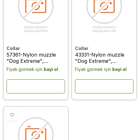
Collar
Collar
57361-Nylon muzzle
43331-Nylon muzzle
"Dog Extreme",
"Dog Extreme",
adjustable #3 (A:25-
adjustable with D-ring #1
Fiyatı görmek için
bayi ol
Fiyatı görmek için
bayi ol
34cm) (rottweiler, saint-
(A:14-20cm) ( black
bernard, cane corso,
newfoundland) black