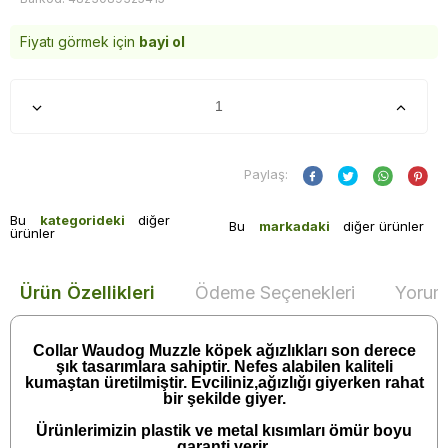
Fiyatı görmek için
bayi ol
Paylaş:
Bu
kategorideki
diğer
Bu
markadaki
diğer ürünler
ürünler
Ürün Özellikleri
Ödeme Seçenekleri
Yoruml
Collar Waudog Muzzle köpek ağızlıkları son derece
şık tasarımlara sahiptir. Nefes alabilen kaliteli
kumaştan üretilmiştir. Evciliniz,ağızlığı giyerken rahat
bir şekilde giyer.
Ürünlerimizin plastik ve metal kısımları ömür boyu
garanti verir.