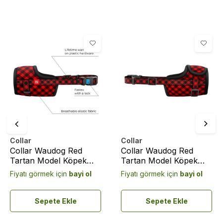
Collar
Collar
Collar Waudog Red
Collar Waudog Red
Tartan Model Köpek
Tartan Model Köpek
Ağızlığı 19-26 Cm No:2
Ağızlığı 35-43 Cm No:4
Fiyatı görmek için
bayi ol
Fiyatı görmek için
bayi ol
(5375)
(5377)
Sepete Ekle
Sepete Ekle