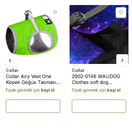
Collar
Collar
Collar Airy Vest One
2902-0148 WAUDOG
Köpek Göğüs Tasması
Clothes soft dog
XS2 Yeşil (29385)
harness with QR-
Fiyatı görmek için
bayi ol
Fiyatı görmek için
bayi ol
passport, "NASA21"
design, XS2 B 28-31
cm, C 20-22 cm