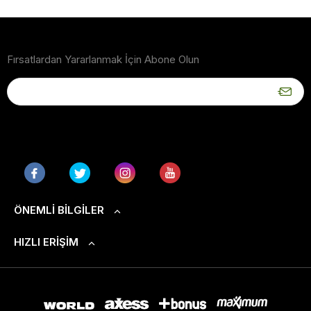
Fırsatlardan Yararlanmak İçin Abone Olun
ÖNEMLI BILGILER
HIZLI ERIŞIM
S